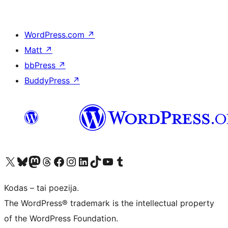
WordPress.com
↗
Matt
↗
bbPress
↗
BuddyPress
↗
Visit our X (formerly Twitter) account
Apsilankykite mūsų Bluesky paskyroje
Visit our Mastodon account
Apsilankykite mūsų Threads paskyroje
Visit our Facebook page
Visit our Instagram account
Visit our LinkedIn account
Apsilankykite mūsų TikTok paskyroje
Visit our YouTube channel
Apsilankykite mūsų Tumblr paskyroje
Kodas – tai poezija.
The WordPress® trademark is the intellectual property
of the WordPress Foundation.