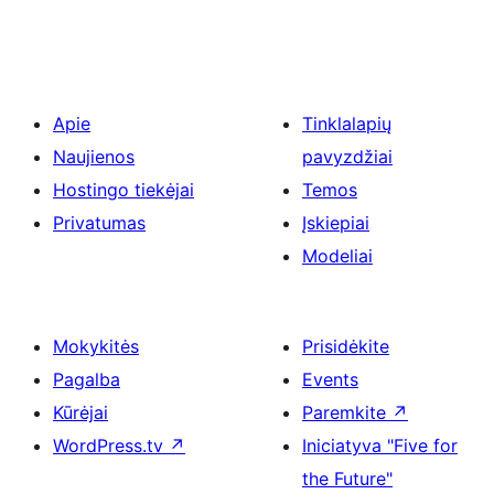
Apie
Tinklalapių
Naujienos
pavyzdžiai
Hostingo tiekėjai
Temos
Privatumas
Įskiepiai
Modeliai
Mokykitės
Prisidėkite
Pagalba
Events
Kūrėjai
Paremkite
↗
WordPress.tv
↗
Iniciatyva "Five for
the Future"