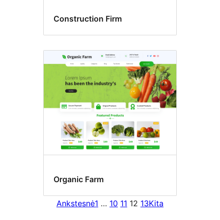
Construction Firm
Organic Farm
Ankstesnė
1
…
10
11
12
13
Kita