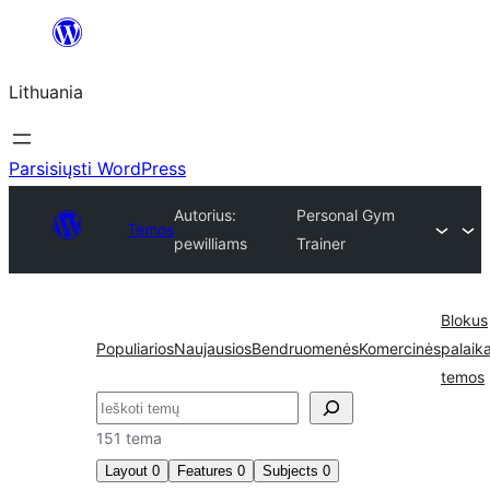
Eiti
prie
Lithuania
turinio
Parsisiųsti WordPress
Autorius:
Personal Gym
Temos
pewilliams
Trainer
Blokus
Populiarios
Naujausios
Bendruomenės
Komercinės
palaik
temos
Paieška
151 tema
Layout
0
Features
0
Subjects
0