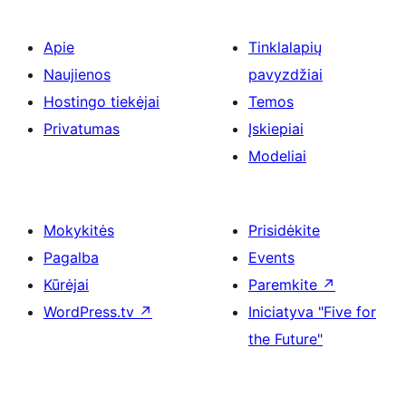
Apie
Tinklalapių
Naujienos
pavyzdžiai
Hostingo tiekėjai
Temos
Privatumas
Įskiepiai
Modeliai
Mokykitės
Prisidėkite
Pagalba
Events
Kūrėjai
Paremkite
↗
WordPress.tv
↗
Iniciatyva "Five for
the Future"