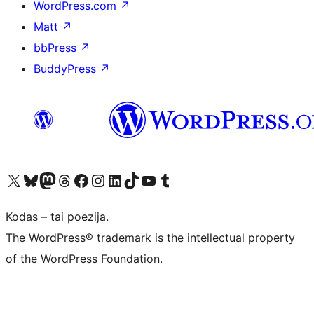
WordPress.com
↗
Matt
↗
bbPress
↗
BuddyPress
↗
Visit our X (formerly Twitter) account
Apsilankykite mūsų Bluesky paskyroje
Visit our Mastodon account
Apsilankykite mūsų Threads paskyroje
Visit our Facebook page
Visit our Instagram account
Visit our LinkedIn account
Apsilankykite mūsų TikTok paskyroje
Visit our YouTube channel
Apsilankykite mūsų Tumblr paskyroje
Kodas – tai poezija.
The WordPress® trademark is the intellectual property
of the WordPress Foundation.