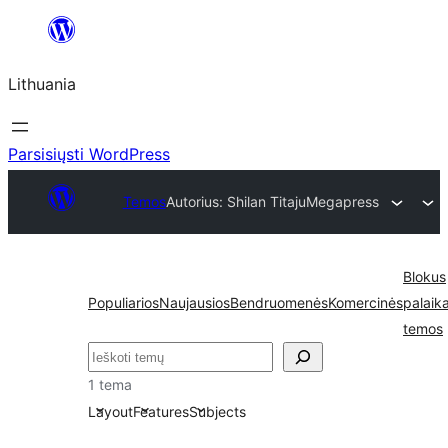
Eiti
prie
Lithuania
turinio
Parsisiųsti WordPress
Temos
Autorius: Shilan Titaju
Megapress
Blokus
Populiarios
Naujausios
Bendruomenės
Komercinės
palaik
temos
Paieška
1 tema
Layout
Features
Subjects