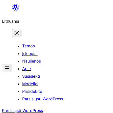
Eiti
prie
Lithuania
turinio
Temos
Įskiepiai
Naujienos
Apie
Susisiekti
Modeliai
Prisidėkite
Parsisiųsti WordPress
Parsisiųsti WordPress