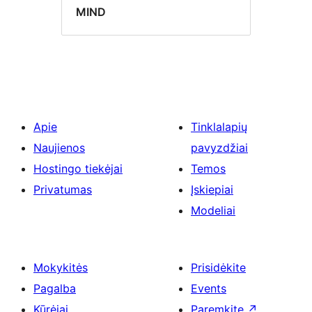
MIND
Apie
Tinklalapių
Naujienos
pavyzdžiai
Hostingo tiekėjai
Temos
Privatumas
Įskiepiai
Modeliai
Mokykitės
Prisidėkite
Pagalba
Events
Kūrėjai
Paremkite
↗