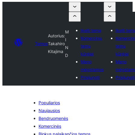
Įkelti temą
Įkelti tem
M
Autorius:
Komercinių
Komercini
I
Temos
Takahiro
temų
temų
N
Kitajima
kūrėjai
kūrėjai
D
Mano
Mano
mėgstamos
mėgstam
Prisijungti
Prisijungti
Populiarios
Naujausios
Bendruomenės
Komercinės
Blokus palaikančios temos