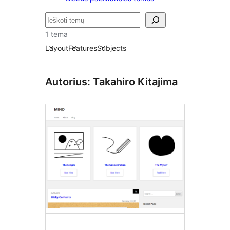
Paieška
1 tema
Layout
Features
Subjects
Autorius: Takahiro Kitajima