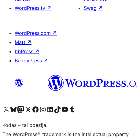
WordPress.tv
↗
Swag
↗
WordPress.com
↗
Matt
↗
bbPress
↗
BuddyPress
↗
Visit our X (formerly Twitter) account
Apsilankykite mūsų Bluesky paskyroje
Visit our Mastodon account
Apsilankykite mūsų Threads paskyroje
Visit our Facebook page
Visit our Instagram account
Visit our LinkedIn account
Apsilankykite mūsų TikTok paskyroje
Visit our YouTube channel
Apsilankykite mūsų Tumblr paskyroje
Kodas – tai poezija.
The WordPress® trademark is the intellectual property