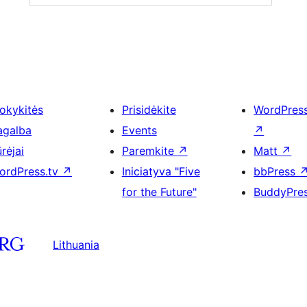
okykitės
Prisidėkite
WordPres
agalba
Events
↗
rėjai
Paremkite
↗
Matt
↗
ordPress.tv
↗
Iniciatyva "Five
bbPress
for the Future"
BuddyPre
Lithuania