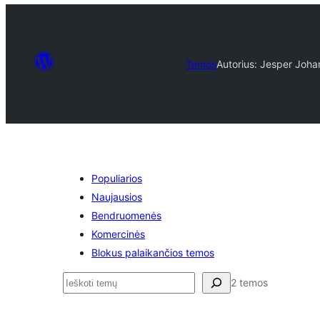
Temos
Autorius: Jesper Joha
Populiarios
Naujausios
Bendruomenės
Komercinės
Blokus palaikančios temos
Paieška
2 temos