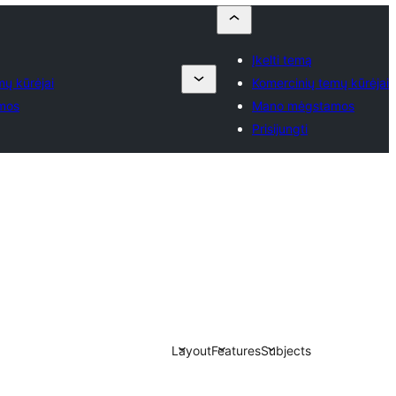
Įkelti temą
mų kūrėjai
Komercinių temų kūrėjai
mos
Mano mėgstamos
Prisijungti
Layout
Features
Subjects