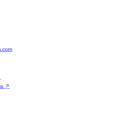
s.com
↗
ss
↗