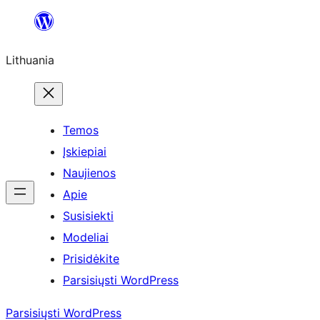
Eiti
prie
Lithuania
turinio
Temos
Įskiepiai
Naujienos
Apie
Susisiekti
Modeliai
Prisidėkite
Parsisiųsti WordPress
Parsisiųsti WordPress