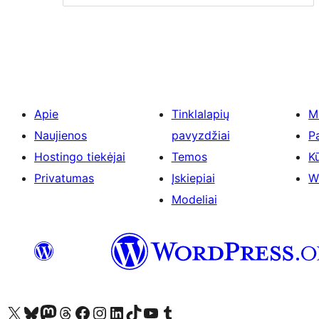
Apie
Tinklalapių
M
Naujienos
pavyzdžiai
P
Hostingo tiekėjai
Temos
Kū
Privatumas
Įskiepiai
W
Modeliai
Visit our X (formerly Twitter) account
Apsilankykite mūsų Bluesky paskyroje
Visit our Mastodon account
Apsilankykite mūsų Threads paskyroje
Visit our Facebook page
Visit our Instagram account
Visit our LinkedIn account
Apsilankykite mūsų TikTok paskyroje
Visit our YouTube channel
Apsilankykite mūsų Tumblr paskyroje