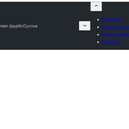
Įkelti temą
nsen (jayjdk)
Cycnus
Komercinių te
Mano mėgsta
Prisijungti