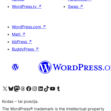
WordPress.tv
↗
Swag
↗
WordPress.com
↗
Matt
↗
bbPress
↗
BuddyPress
↗
Visit our X (formerly Twitter) account
Apsilankykite mūsų Bluesky paskyroje
Visit our Mastodon account
Apsilankykite mūsų Threads paskyroje
Visit our Facebook page
Visit our Instagram account
Visit our LinkedIn account
Apsilankykite mūsų TikTok paskyroje
Visit our YouTube channel
Apsilankykite mūsų Tumblr paskyroje
Kodas – tai poezija.
The WordPress® trademark is the intellectual property