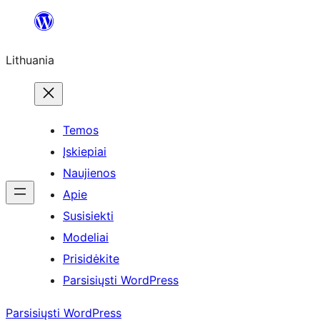
Eiti
prie
Lithuania
turinio
Temos
Įskiepiai
Naujienos
Apie
Susisiekti
Modeliai
Prisidėkite
Parsisiųsti WordPress
Parsisiųsti WordPress