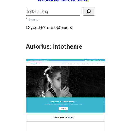
Paieška
1 tema
Layout
Features
Subjects
Autorius: Intotheme