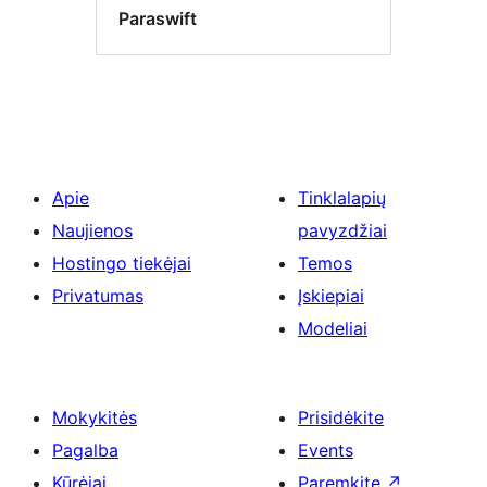
Paraswift
Apie
Tinklalapių
Naujienos
pavyzdžiai
Hostingo tiekėjai
Temos
Privatumas
Įskiepiai
Modeliai
Mokykitės
Prisidėkite
Pagalba
Events
Kūrėjai
Paremkite
↗