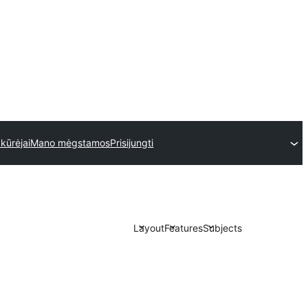
kūrėjai
Mano mėgstamos
Prisijungti
Layout
Features
Subjects