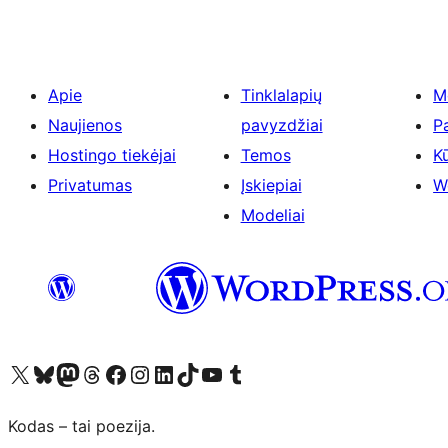
Apie
Tinklalapių
M
Naujienos
pavyzdžiai
P
Hostingo tiekėjai
Temos
Kū
Privatumas
Įskiepiai
W
Modeliai
Visit our X (formerly Twitter) account
Apsilankykite mūsų Bluesky paskyroje
Visit our Mastodon account
Apsilankykite mūsų Threads paskyroje
Visit our Facebook page
Visit our Instagram account
Visit our LinkedIn account
Apsilankykite mūsų TikTok paskyroje
Visit our YouTube channel
Apsilankykite mūsų Tumblr paskyroje
Kodas – tai poezija.