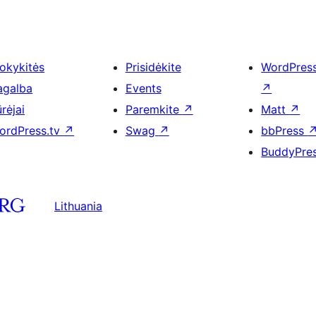
okykitės
Prisidėkite
WordPres
agalba
Events
↗
rėjai
Paremkite
↗
Matt
↗
ordPress.tv
↗
Swag
↗
bbPress
BuddyPre
Lithuania