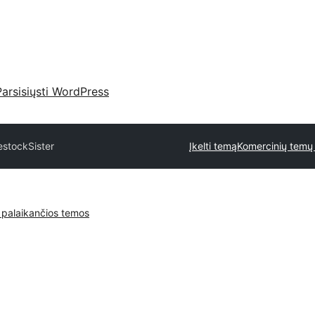
Parsisiųsti WordPress
lestock
Sister
Įkelti temą
Komercinių temų 
 palaikančios temos