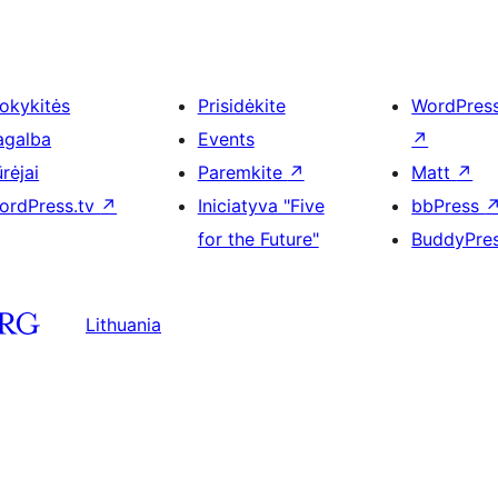
okykitės
Prisidėkite
WordPres
agalba
Events
↗
rėjai
Paremkite
↗
Matt
↗
ordPress.tv
↗
Iniciatyva "Five
bbPress
for the Future"
BuddyPre
Lithuania