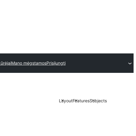
ūrėjai
Mano mėgstamos
Prisijungti
Layout
Features
Subjects