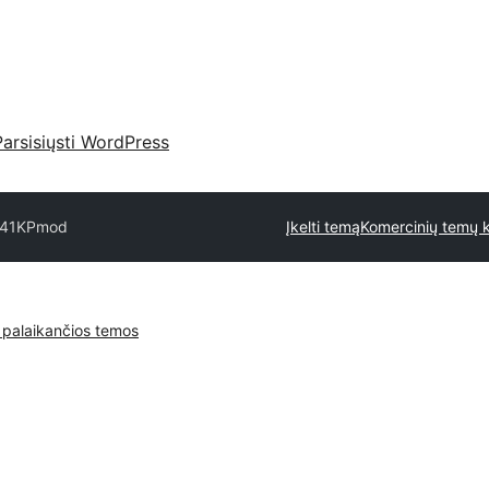
Parsisiųsti WordPress
141
KPmod
Įkelti temą
Komercinių temų k
 palaikančios temos