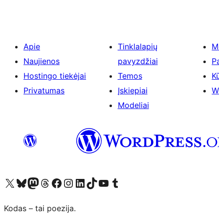
Apie
Tinklalapių
M
Naujienos
pavyzdžiai
P
Hostingo tiekėjai
Temos
Kū
Privatumas
Įskiepiai
W
Modeliai
Visit our X (formerly Twitter) account
Apsilankykite mūsų Bluesky paskyroje
Visit our Mastodon account
Apsilankykite mūsų Threads paskyroje
Visit our Facebook page
Visit our Instagram account
Visit our LinkedIn account
Apsilankykite mūsų TikTok paskyroje
Visit our YouTube channel
Apsilankykite mūsų Tumblr paskyroje
Kodas – tai poezija.