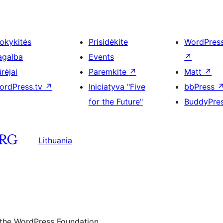
okykitės
Prisidėkite
WordPres
agalba
Events
↗
rėjai
Paremkite
↗
Matt
↗
ordPress.tv
↗
Iniciatyva "Five
bbPress
for the Future"
BuddyPre
Lithuania
 the WordPress Foundation.