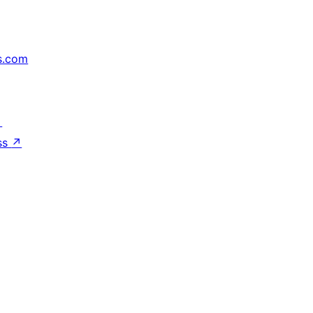
s.com
↗
ss
↗