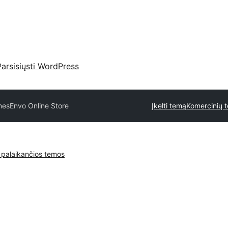
Parsisiųsti WordPress
mes
Envo Online Store
Įkelti temą
Komercinių t
 palaikančios temos