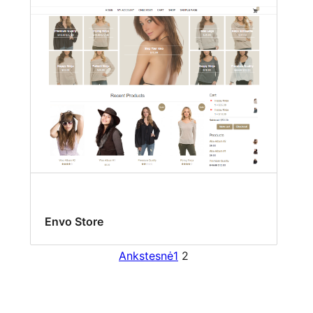
Envo Store
Ankstesnė
1
2