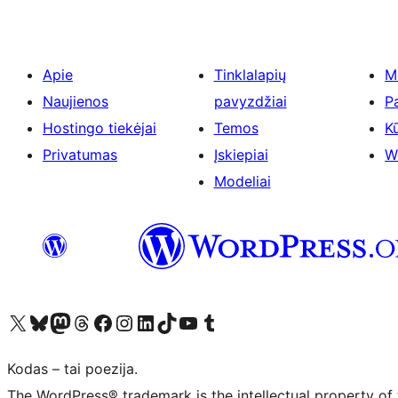
Apie
Tinklalapių
M
Naujienos
pavyzdžiai
P
Hostingo tiekėjai
Temos
Kū
Privatumas
Įskiepiai
W
Modeliai
Visit our X (formerly Twitter) account
Apsilankykite mūsų Bluesky paskyroje
Visit our Mastodon account
Apsilankykite mūsų Threads paskyroje
Visit our Facebook page
Visit our Instagram account
Visit our LinkedIn account
Apsilankykite mūsų TikTok paskyroje
Visit our YouTube channel
Apsilankykite mūsų Tumblr paskyroje
Kodas – tai poezija.
The WordPress® trademark is the intellectual property of