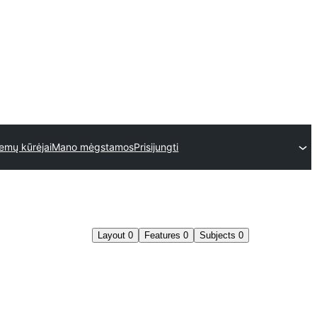
emų kūrėjai
Mano mėgstamos
Prisijungti
Layout
0
Features
0
Subjects
0