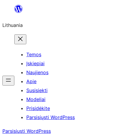
Eiti
prie
Lithuania
turinio
Temos
Įskiepiai
Naujienos
Apie
Susisiekti
Modeliai
Prisidėkite
Parsisiųsti WordPress
Parsisiųsti WordPress