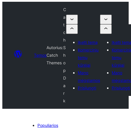
C
a
t
c
h
Įkelti temą
Įkelti tem
Autorius:
S
Komercinių
Komercini
Temos
Catch
h
temų
temų
Themes
o
kūrėjai
kūrėjai
p
Mano
Mano
D
mėgstamos
mėgstam
a
Prisijungti
Prisijungti
r
k
Populiarios