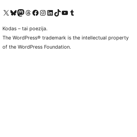
Visit our X (formerly Twitter) account
Apsilankykite mūsų Bluesky paskyroje
Visit our Mastodon account
Apsilankykite mūsų Threads paskyroje
Visit our Facebook page
Visit our Instagram account
Visit our LinkedIn account
Apsilankykite mūsų TikTok paskyroje
Visit our YouTube channel
Apsilankykite mūsų Tumblr paskyroje
Kodas – tai poezija.
The WordPress® trademark is the intellectual property
of the WordPress Foundation.