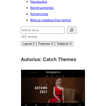
Naujausios
Bendruomenės
Komercinės
Blokus palaikančios temos
Paieška
145 temos
Layout
0
Features
0
Subjects
0
Autorius: Catch Themes