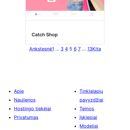
Catch Shop
Ankstesnė
1
…
3
4
5
6
7
…
13
Kita
Apie
Tinklalapių
Naujienos
pavyzdžiai
Hostingo tiekėjai
Temos
Privatumas
Įskiepiai
Modeliai