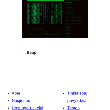
Bappi
Apie
Tinklalapių
Naujienos
pavyzdžiai
Hostingo tiekėjai
Temos