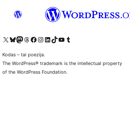
Visit our X (formerly Twitter) account
Apsilankykite mūsų Bluesky paskyroje
Visit our Mastodon account
Apsilankykite mūsų Threads paskyroje
Visit our Facebook page
Visit our Instagram account
Visit our LinkedIn account
Apsilankykite mūsų TikTok paskyroje
Visit our YouTube channel
Apsilankykite mūsų Tumblr paskyroje
Kodas – tai poezija.
The WordPress® trademark is the intellectual property
of the WordPress Foundation.