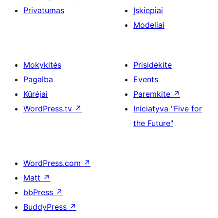
Privatumas
Įskiepiai
Modeliai
Mokykitės
Prisidėkite
Pagalba
Events
Kūrėjai
Paremkite
↗
WordPress.tv
↗
Iniciatyva "Five for
the Future"
WordPress.com
↗
Matt
↗
bbPress
↗
BuddyPress
↗