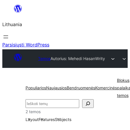
Eiti
prie
Lithuania
turinio
Parsisiųsti WordPress
Temos
Autorius: Mehedi Hasan
Writy
Blokus
Populiarios
Naujausios
Bendruomenės
Komercinės
palaik
temos
Paieška
2 temos
Layout
Features
Subjects