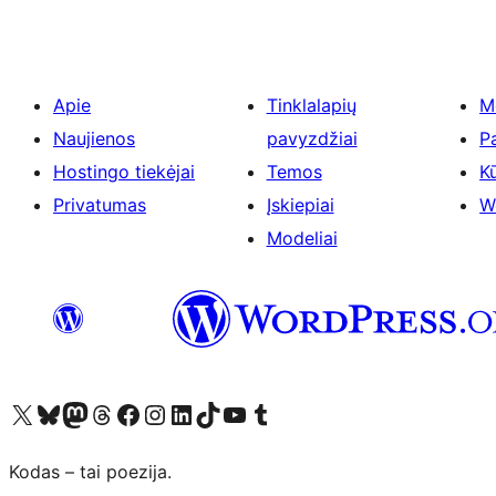
Apie
Tinklalapių
M
Naujienos
pavyzdžiai
P
Hostingo tiekėjai
Temos
Kū
Privatumas
Įskiepiai
W
Modeliai
Visit our X (formerly Twitter) account
Apsilankykite mūsų Bluesky paskyroje
Visit our Mastodon account
Apsilankykite mūsų Threads paskyroje
Visit our Facebook page
Visit our Instagram account
Visit our LinkedIn account
Apsilankykite mūsų TikTok paskyroje
Visit our YouTube channel
Apsilankykite mūsų Tumblr paskyroje
Kodas – tai poezija.