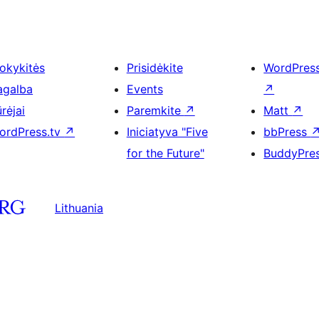
okykitės
Prisidėkite
WordPres
agalba
Events
↗
rėjai
Paremkite
↗
Matt
↗
ordPress.tv
↗
Iniciatyva "Five
bbPress
for the Future"
BuddyPre
Lithuania