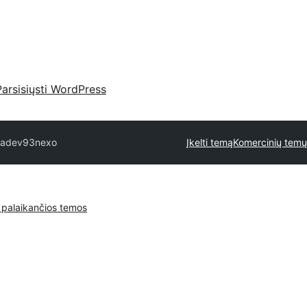
Parsisiųsti WordPress
readev93
nexo
Įkelti temą
Komercinių temų
 palaikančios temos