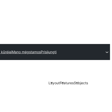
 kūrėjai
Mano mėgstamos
Prisijungti
Layout
Features
Subjects