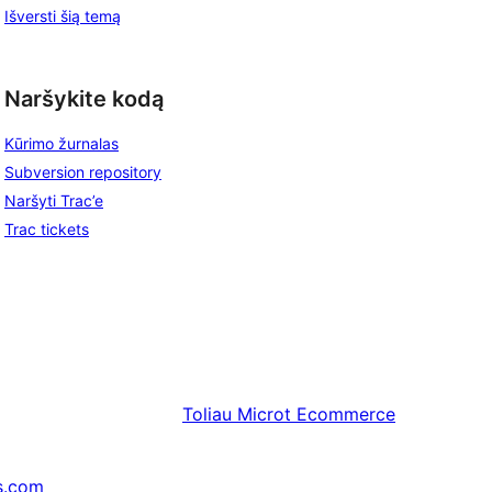
Išversti šią temą
Naršykite kodą
Kūrimo žurnalas
Subversion repository
Naršyti Trac’e
Trac tickets
Toliau
Microt Ecommerce
s.com