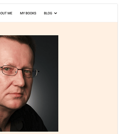
Peržiūrėti
Parsisiųsti
Versija
3.2.59
Atnaujinta
23 liepos, 2026
Aktyvių instaliacijų
200+
WordPress versija
5.0
PHP versija
8.0
Temos pradinis puslapis