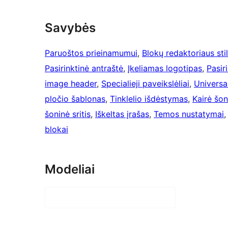
Savybės
Paruoštos prieinamumui
, 
Blokų redaktoriaus stil
Pasirinktinė antraštė
, 
Įkeliamas logotipas
, 
Pasir
image header
, 
Specialieji paveikslėliai
, 
Universal
pločio šablonas
, 
Tinklelio išdėstymas
, 
Kairė šoni
šoninė sritis
, 
Iškeltas įrašas
, 
Temos nustatymai
,
blokai
Modeliai