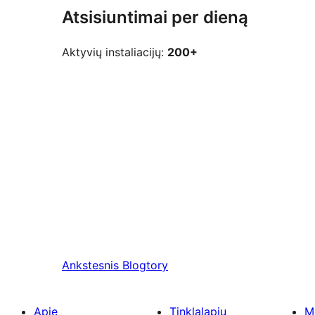
Atsisiuntimai per dieną
Aktyvių instaliacijų:
200+
Ankstesnis
Blogtory
Apie
Tinklalapių
M