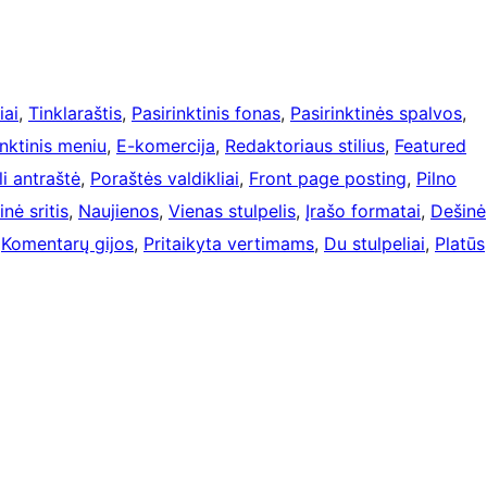
iai
, 
Tinklaraštis
, 
Pasirinktinis fonas
, 
Pasirinktinės spalvos
, 
inktinis meniu
, 
E-komercija
, 
Redaktoriaus stilius
, 
Featured
i antraštė
, 
Poraštės valdikliai
, 
Front page posting
, 
Pilno
nė sritis
, 
Naujienos
, 
Vienas stulpelis
, 
Įrašo formatai
, 
Dešinė
 
Komentarų gijos
, 
Pritaikyta vertimams
, 
Du stulpeliai
, 
Platūs