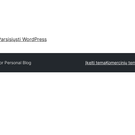
Parsisiųsti WordPress
or Personal Blog
Įkelti temą
Komercinių tem