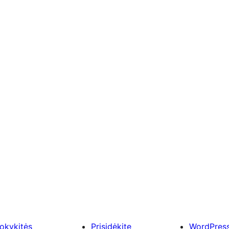
okykitės
Prisidėkite
WordPres