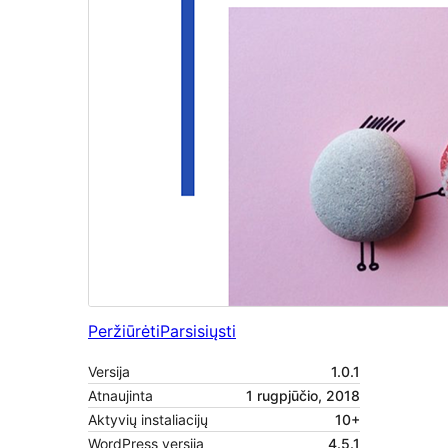
Peržiūrėti
Parsisiųsti
Versija
1.0.1
Atnaujinta
1 rugpjūčio, 2018
Aktyvių instaliacijų
10+
WordPress versija
4.5.1