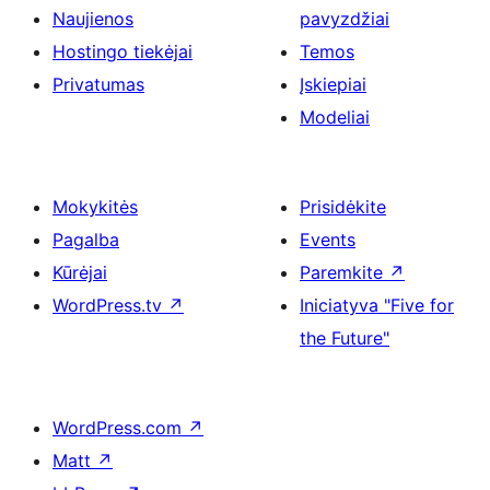
Naujienos
pavyzdžiai
Hostingo tiekėjai
Temos
Privatumas
Įskiepiai
Modeliai
Mokykitės
Prisidėkite
Pagalba
Events
Kūrėjai
Paremkite
↗
WordPress.tv
↗
Iniciatyva "Five for
the Future"
WordPress.com
↗
Matt
↗