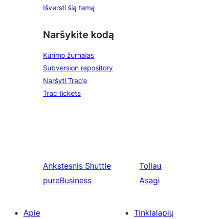
Išversti šią temą
Naršykite kodą
Kūrimo žurnalas
Subversion repository
Naršyti Trac’e
Trac tickets
Ankstesnis
Shuttle
Toliau
pureBusiness
Asagi
Apie
Tinklalapių