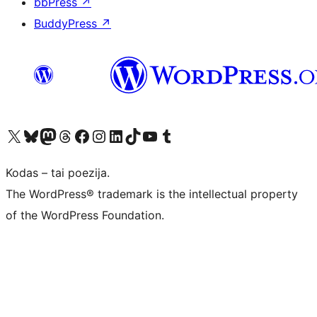
bbPress
↗
BuddyPress
↗
Visit our X (formerly Twitter) account
Apsilankykite mūsų Bluesky paskyroje
Visit our Mastodon account
Apsilankykite mūsų Threads paskyroje
Visit our Facebook page
Visit our Instagram account
Visit our LinkedIn account
Apsilankykite mūsų TikTok paskyroje
Visit our YouTube channel
Apsilankykite mūsų Tumblr paskyroje
Kodas – tai poezija.
The WordPress® trademark is the intellectual property
of the WordPress Foundation.