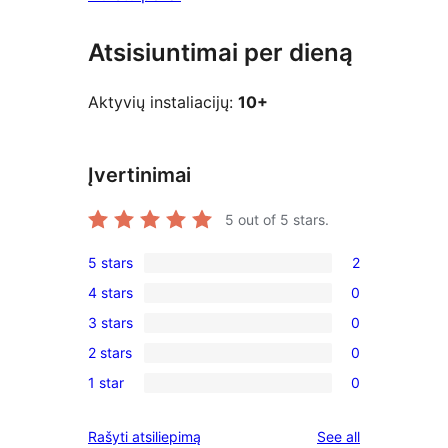
Atsisiuntimai per dieną
Aktyvių instaliacijų:
10+
Įvertinimai
5
out of 5 stars.
5 stars
2
2
4 stars
0
5-
0
3 stars
0
star
4-
0
reviews
2 stars
0
star
3-
0
reviews
1 star
0
star
2-
0
reviews
star
1-
reviews
Rašyti atsiliepimą
See all
reviews
star