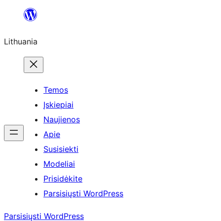
Eiti
prie
Lithuania
turinio
Temos
Įskiepiai
Naujienos
Apie
Susisiekti
Modeliai
Prisidėkite
Parsisiųsti WordPress
Parsisiųsti WordPress