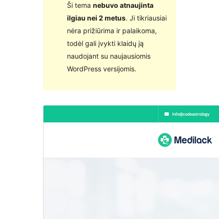
Ši tema
nebuvo atnaujinta
ilgiau nei 2 metus
. Ji tikriausiai
nėra prižiūrima ir palaikoma,
todėl gali įvykti klaidų ją
naudojant su naujausiomis
WordPress versijomis.