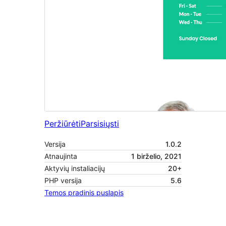
Peržiūrėti
Parsisiųsti
Versija
1.0.2
Atnaujinta
1 birželio, 2021
Aktyvių instaliacijų
20+
PHP versija
5.6
Temos pradinis puslapis