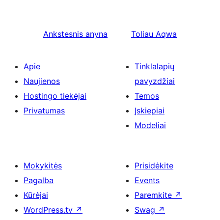
Ankstesnis
anyna
Toliau
Aqwa
Apie
Tinklalapių
Naujienos
pavyzdžiai
Hostingo tiekėjai
Temos
Privatumas
Įskiepiai
Modeliai
Mokykitės
Prisidėkite
Pagalba
Events
Kūrėjai
Paremkite
↗
WordPress.tv
↗
Swag
↗