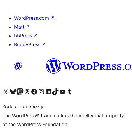
WordPress.com
↗
Matt
↗
bbPress
↗
BuddyPress
↗
Visit our X (formerly Twitter) account
Apsilankykite mūsų Bluesky paskyroje
Visit our Mastodon account
Apsilankykite mūsų Threads paskyroje
Visit our Facebook page
Visit our Instagram account
Visit our LinkedIn account
Apsilankykite mūsų TikTok paskyroje
Visit our YouTube channel
Apsilankykite mūsų Tumblr paskyroje
Kodas – tai poezija.
The WordPress® trademark is the intellectual property
of the WordPress Foundation.