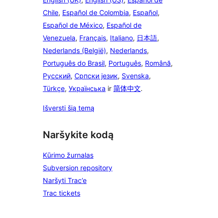
Chile
,
Español de Colombia
,
Español
,
Español de México
,
Español de
Venezuela
,
Français
,
Italiano
,
日本語
,
Nederlands (België)
,
Nederlands
,
Português do Brasil
,
Português
,
Română
,
Русский
,
Српски језик
,
Svenska
,
Türkçe
,
Українська
ir
简体中文
.
Išversti šią temą
Naršykite kodą
Kūrimo žurnalas
Subversion repository
Naršyti Trac’e
Trac tickets