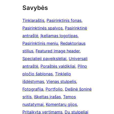
Savybės
Tinklaraštis
, 
Pasirinktinis fonas
, 
Pasirinktinės spalvos
, 
Pasirinktinė
antraštė
, 
Įkeliamas logotipas
, 
Pasirinktinis meniu
, 
Redaktoriaus
stilius
, 
Featured image header
, 
Specialieji paveikslėliai
, 
Universali
antraštė
, 
Poraštės valdikliai
, 
Pilno
pločio šablonas
, 
Tinklelio
išdėstymas
, 
Vienas stulpelis
, 
Fotografija
, 
Portfolio
, 
Dešinė šoninė
sritis
, 
Iškeltas įrašas
, 
Temos
nustatymai
, 
Komentarų gijos
, 
Pritaikyta vertimams
, 
Du stulpeliai