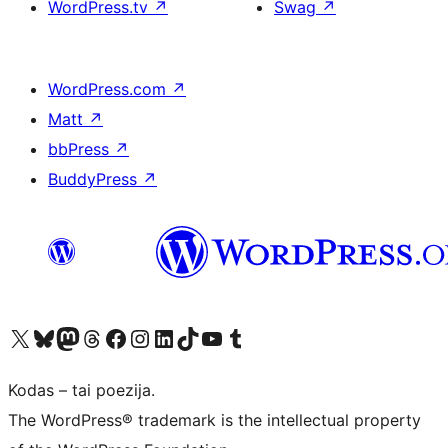
WordPress.tv
↗
Swag
↗
WordPress.com
↗
Matt
↗
bbPress
↗
BuddyPress
↗
Visit our X (formerly Twitter) account
Apsilankykite mūsų Bluesky paskyroje
Visit our Mastodon account
Apsilankykite mūsų Threads paskyroje
Visit our Facebook page
Visit our Instagram account
Visit our LinkedIn account
Apsilankykite mūsų TikTok paskyroje
Visit our YouTube channel
Apsilankykite mūsų Tumblr paskyroje
Kodas – tai poezija.
The WordPress® trademark is the intellectual property