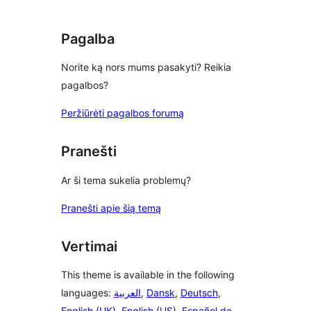
review
Pagalba
Norite ką nors mums pasakyti? Reikia
pagalbos?
Peržiūrėti pagalbos forumą
Pranešti
Ar ši tema sukelia problemų?
Pranešti apie šią temą
Vertimai
This theme is available in the following
languages:
العربية
,
Dansk
,
Deutsch
,
English (UK)
,
English (US)
,
Español de