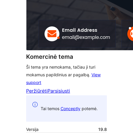
Komercinė tema
Ši tema yra nemokama, tačiau ji turi
mokamus papildinius ar pagalbą.
View
support
Peržiūrėti
Parsisiųsti
Tai temos
Conceptly
potemė.
Versija
19.8