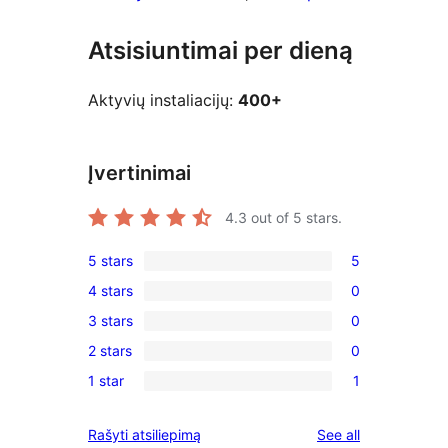
Atsisiuntimai per dieną
Aktyvių instaliacijų:
400+
Įvertinimai
4.3
out of 5 stars.
5 stars
5
5
4 stars
0
5-
0
3 stars
0
star
4-
0
reviews
2 stars
0
star
3-
0
reviews
1 star
1
star
2-
1
reviews
star
1-
reviews
Rašyti atsiliepimą
See all
reviews
star