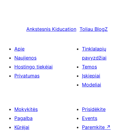
Ankstesnis
Kiducation
Toliau
BlogZ
Apie
Tinklalapių
Naujienos
pavyzdžiai
Hostingo tiekėjai
Temos
Privatumas
Įskiepiai
Modeliai
Mokykitės
Prisidėkite
Pagalba
Events
Kūrėjai
Paremkite
↗