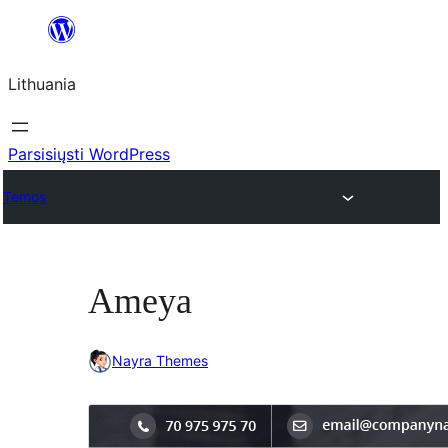
Eiti
prie
Lithuania
turinio
Parsisiųsti WordPress
Temos
Ameya
Nayra Themes