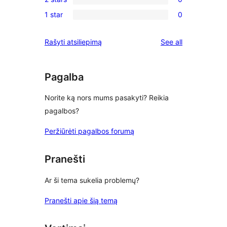
star
3-
0
reviews
1 star
0
star
2-
0
reviews
star
1-
reviews
Rašyti atsiliepimą
See all
reviews
star
reviews
Pagalba
Norite ką nors mums pasakyti? Reikia
pagalbos?
Peržiūrėti pagalbos forumą
Pranešti
Ar ši tema sukelia problemų?
Pranešti apie šią temą