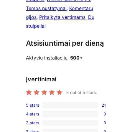
Temos nustatymai
, 
Komentarų
gijos
, 
Pritaikyta vertimams
, 
Du
stulpeliai
Atsisiuntimai per dieną
Aktyvių instaliacijų:
500+
Įvertinimai
5
out of 5 stars.
5 stars
21
21
4 stars
0
5-
0
3 stars
0
star
4-
0
reviews
2 stars
0