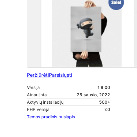
Peržiūrėti
Parsisiųsti
Versija
1.8.00
Atnaujinta
25 sausio, 2022
Aktyvių instaliacijų
500+
PHP versija
7.0
Temos pradinis puslapis