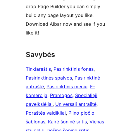
drop Page Builder you can simply
build any page layout you like.
Download Albar now and see if you
like it!
Savybės
Tinklaraštis
, 
Pasirinktinis fonas
, 
Pasirinktinės spalvos
, 
Pasirinktinė
antraštė
, 
Pasirinktinis meniu
, 
E-
komercija
, 
Pramogos
, 
Specialieji
paveikslėliai
, 
Universali antraštė
, 
Poraštės valdikliai
, 
Pilno pločio
šablonas
, 
Kairė šoninė sritis
, 
Vienas
stulpelis
, 
Dešinė šoninė sritis
, 