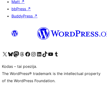
Matt
↗
bbPress
↗
BuddyPress
↗
Visit our X (formerly Twitter) account
Apsilankykite mūsų Bluesky paskyroje
Visit our Mastodon account
Apsilankykite mūsų Threads paskyroje
Visit our Facebook page
Visit our Instagram account
Visit our LinkedIn account
Apsilankykite mūsų TikTok paskyroje
Visit our YouTube channel
Apsilankykite mūsų Tumblr paskyroje
Kodas – tai poezija.
The WordPress® trademark is the intellectual property
of the WordPress Foundation.