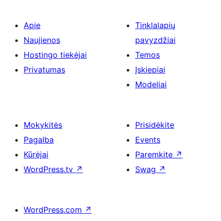
Apie
Tinklalapių
Naujienos
pavyzdžiai
Hostingo tiekėjai
Temos
Privatumas
Įskiepiai
Modeliai
Mokykitės
Prisidėkite
Pagalba
Events
Kūrėjai
Paremkite
↗
WordPress.tv
↗
Swag
↗
WordPress.com
↗