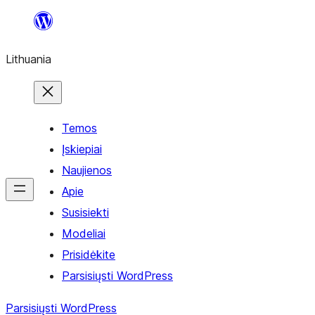
Eiti
prie
Lithuania
turinio
Temos
Įskiepiai
Naujienos
Apie
Susisiekti
Modeliai
Prisidėkite
Parsisiųsti WordPress
Parsisiųsti WordPress