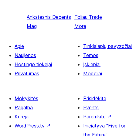
Ankstesnis
Decents
Toliau
Trade
Mag
More
Apie
Tinklalapių pavyzdžiai
Naujienos
Temos
Hostingo tiekėjai
Įskiepiai
Privatumas
Modeliai
Mokykitės
Prisidėkite
Pagalba
Events
Kūrėjai
Paremkite
↗
WordPress.tv
↗
Iniciatyva "Five for
the Future"