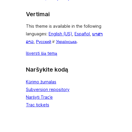
Vertimai
This theme is available in the following
languages:
English (US)
,
Español
,
ພາສາ
ລາວ
,
Русский
ir
Українська
.
Išversti šią temą
Naršykite kodą
Kūrimo žurnalas
Subversion repository
Naršyti Trac’e
Trac tickets