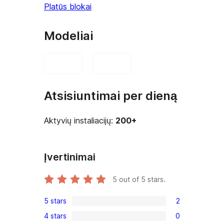
Platūs blokai
Modeliai
Atsisiuntimai per dieną
Aktyvių instaliacijų:
200+
Įvertinimai
5
out of 5 stars.
5 stars
2
2
4 stars
0
5-
0