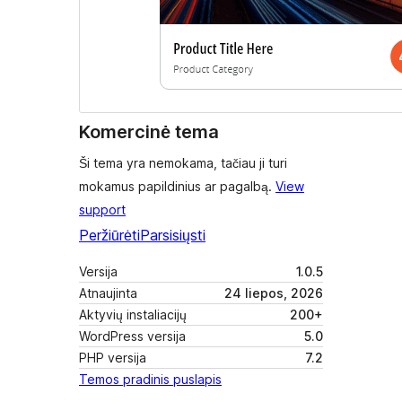
Komercinė tema
Ši tema yra nemokama, tačiau ji turi
mokamus papildinius ar pagalbą.
View
support
Peržiūrėti
Parsisiųsti
Versija
1.0.5
Atnaujinta
24 liepos, 2026
Aktyvių instaliacijų
200+
WordPress versija
5.0
PHP versija
7.2
Temos pradinis puslapis