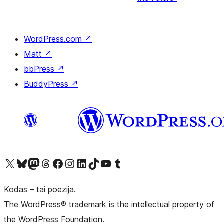
WordPress.com
↗
Matt
↗
bbPress
↗
BuddyPress
↗
Visit our X (formerly Twitter) account
Apsilankykite mūsų Bluesky paskyroje
Visit our Mastodon account
Apsilankykite mūsų Threads paskyroje
Visit our Facebook page
Visit our Instagram account
Visit our LinkedIn account
Apsilankykite mūsų TikTok paskyroje
Visit our YouTube channel
Apsilankykite mūsų Tumblr paskyroje
Kodas – tai poezija.
The WordPress® trademark is the intellectual property of
the WordPress Foundation.