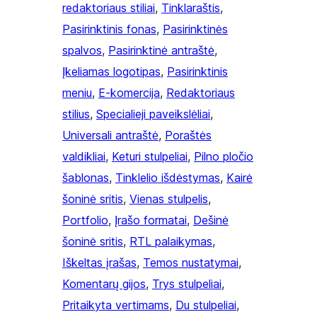
redaktoriaus stiliai
, 
Tinklaraštis
, 
Pasirinktinis fonas
, 
Pasirinktinės
spalvos
, 
Pasirinktinė antraštė
, 
Įkeliamas logotipas
, 
Pasirinktinis
meniu
, 
E-komercija
, 
Redaktoriaus
stilius
, 
Specialieji paveikslėliai
, 
Universali antraštė
, 
Poraštės
valdikliai
, 
Keturi stulpeliai
, 
Pilno pločio
šablonas
, 
Tinklelio išdėstymas
, 
Kairė
šoninė sritis
, 
Vienas stulpelis
, 
Portfolio
, 
Įrašo formatai
, 
Dešinė
šoninė sritis
, 
RTL palaikymas
, 
Iškeltas įrašas
, 
Temos nustatymai
, 
Komentarų gijos
, 
Trys stulpeliai
, 
Pritaikyta vertimams
, 
Du stulpeliai
, 