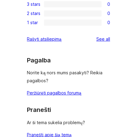
3 stars
0
star
4-
0
reviews
2 stars
0
star
3-
0
reviews
1 star
0
star
2-
0
reviews
star
1-
reviews
Rašyti atsiliepimą
See all
reviews
star
reviews
Pagalba
Norite ką nors mums pasakyti? Reikia
pagalbos?
Peržiūrėti pagalbos forumą
Pranešti
Ar ši tema sukelia problemų?
Pranešti apie šią temą