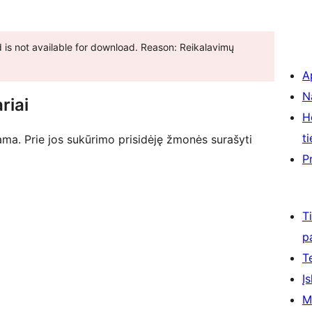
 is not available for download. Reason: Reikalavimų
A
N
riai
H
ti
ma. Prie jos sukūrimo prisidėję žmonės surašyti
P
T
p
T
Įs
M