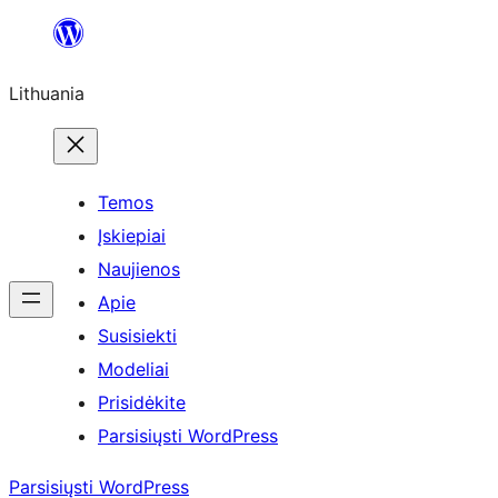
Eiti
prie
Lithuania
turinio
Temos
Įskiepiai
Naujienos
Apie
Susisiekti
Modeliai
Prisidėkite
Parsisiųsti WordPress
Parsisiųsti WordPress