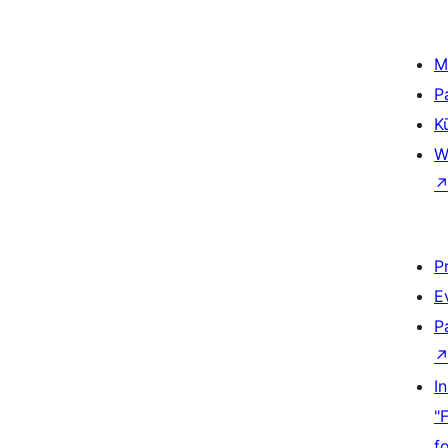
M
P
K
W
P
E
P
I
"
f