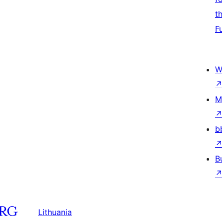
t
F
W
M
b
B
Lithuania