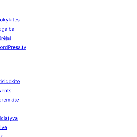
okykitės
agalba
ūrėjai
ordPress.tv
↗
risidėkite
vents
aremkite
↗
niciatyva
Five
or