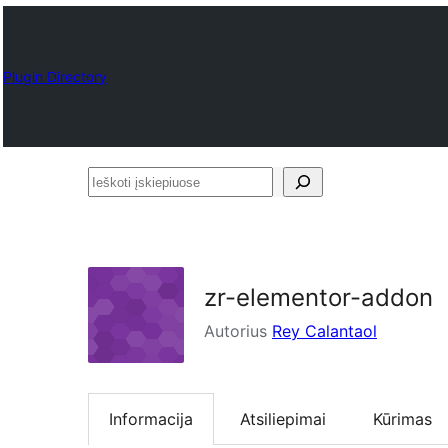
Plugin Directory
Ieškoti
įskiepiuose
zr-elementor-addon
Autorius
Rey Calantaol
Informacija
Atsiliepimai
Kūrimas