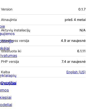
Metainformacija
Version
0.1.7
Atnaujinta
prieš
4 metai
pie
Aktyvių instaliacijų
N/A
aujienos
ostingo
WordPress versija
4.9 ar naujesnė
ekėjai
Ištestuota iki
6.1.11
rivatumas
PHP versija
7.4 ar naujesnė
Kalba
English (US)
inklalapių
avyzdžiai
Daugiau
emos
kiepiai
odeliai