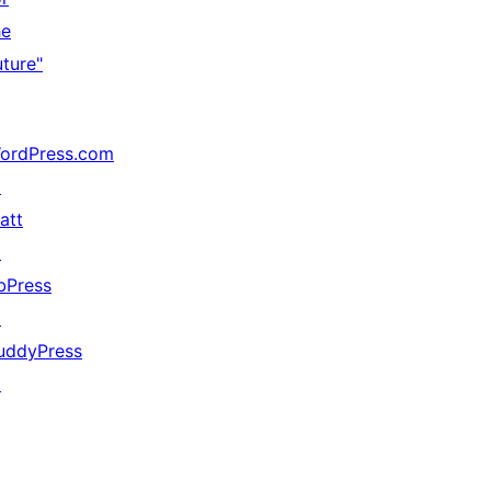
he
uture"
ordPress.com
↗
att
↗
bPress
↗
uddyPress
↗