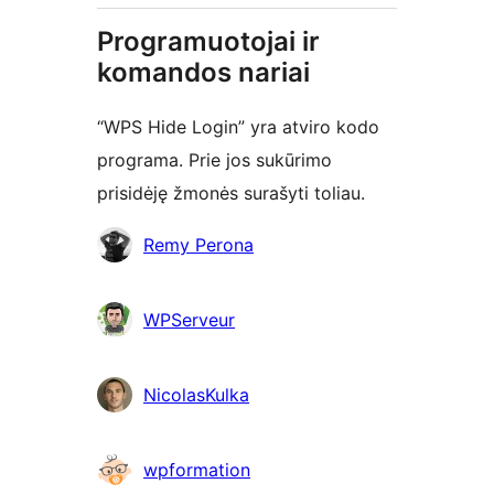
Programuotojai ir
komandos nariai
“WPS Hide Login” yra atviro kodo
programa. Prie jos sukūrimo
prisidėję žmonės surašyti toliau.
Autoriai
Remy Perona
WPServeur
NicolasKulka
wpformation