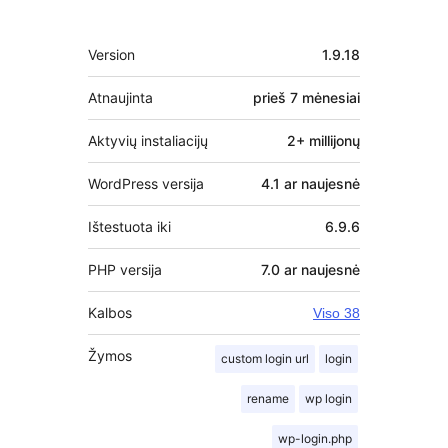
Metainformacija
Version
1.9.18
Atnaujinta
prieš
7 mėnesiai
Aktyvių instaliacijų
2+ millijonų
WordPress versija
4.1 ar naujesnė
Ištestuota iki
6.9.6
PHP versija
7.0 ar naujesnė
Kalbos
Viso 38
Žymos
custom login url
login
rename
wp login
wp-login.php