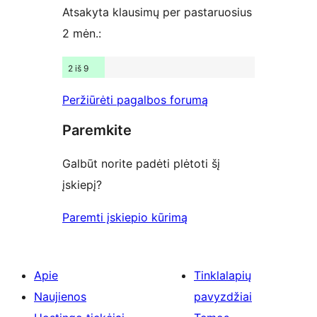
Atsakyta klausimų per pastaruosius
2 mėn.:
2 iš 9
Peržiūrėti pagalbos forumą
Paremkite
Galbūt norite padėti plėtoti šį
įskiepį?
Paremti įskiepio kūrimą
Apie
Tinklalapių
Naujienos
pavyzdžiai