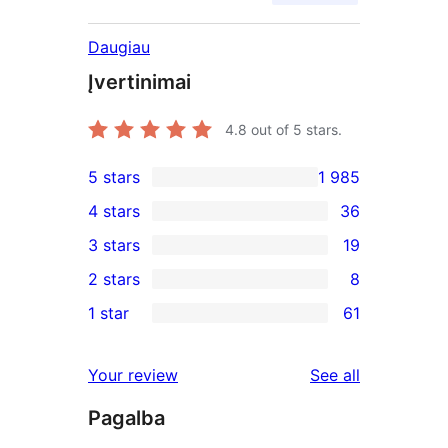
Daugiau
Įvertinimai
4.8
out of 5 stars.
5 stars
1 985
1 985
4 stars
36
5-
36
3 stars
19
star
4-
19
2 stars
8
reviews
star
3-
8
1 star
61
reviews
star
2-
61
reviews
star
1-
reviews
Your review
See all
reviews
star
Pagalba
reviews