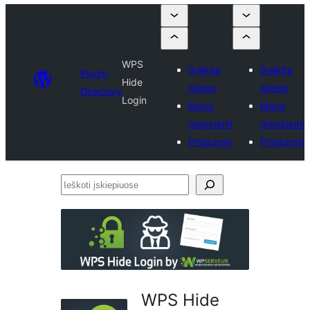
WPS
Įkelkite
Įkelkite
Plugin
Hide
įskiepį
įskiepį
Directory
Login
Mano
Mano
mėgstami
mėgstami
Prisijungti
Prisijungti
Ieškoti
įskiepiuose
WPS Hide