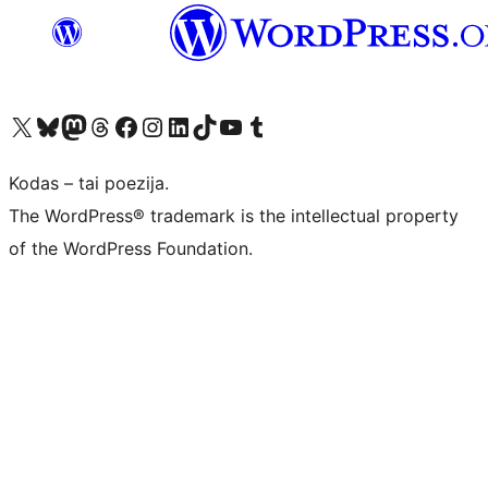
Visit our X (formerly Twitter) account
Apsilankykite mūsų Bluesky paskyroje
Visit our Mastodon account
Apsilankykite mūsų Threads paskyroje
Visit our Facebook page
Visit our Instagram account
Visit our LinkedIn account
Apsilankykite mūsų TikTok paskyroje
Visit our YouTube channel
Apsilankykite mūsų Tumblr paskyroje
Kodas – tai poezija.
The WordPress® trademark is the intellectual property
of the WordPress Foundation.