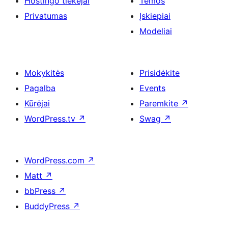
Hostingo tiekėjai
Temos
Privatumas
Įskiepiai
Modeliai
Mokykitės
Prisidėkite
Pagalba
Events
Kūrėjai
Paremkite
↗
WordPress.tv
↗
Swag
↗
WordPress.com
↗
Matt
↗
bbPress
↗
BuddyPress
↗