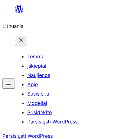
Eiti
prie
Lithuania
turinio
Temos
Įskiepiai
Naujienos
Apie
Susisiekti
Modeliai
Prisidėkite
Parsisiųsti WordPress
Parsisiųsti WordPress