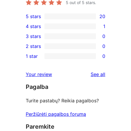
5
out of 5 stars.
5 stars
20
20
4 stars
1
5-
1
3 stars
0
star
4-
0
2 stars
0
reviews
star
3-
0
1 star
0
review
star
2-
0
reviews
star
1-
reviews
Your review
See all
reviews
star
Pagalba
reviews
Turite pastabų? Reikia pagalbos?
Peržiūrėti pagalbos forumą
Paremkite