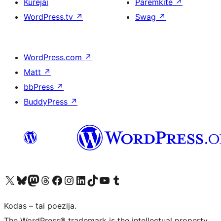
Kūrėjai
Paremkite
↗
WordPress.tv
↗
Swag
↗
WordPress.com
↗
Matt
↗
bbPress
↗
BuddyPress
↗
Visit our X (formerly Twitter) account
Apsilankykite mūsų Bluesky paskyroje
Visit our Mastodon account
Apsilankykite mūsų Threads paskyroje
Visit our Facebook page
Visit our Instagram account
Visit our LinkedIn account
Apsilankykite mūsų TikTok paskyroje
Visit our YouTube channel
Apsilankykite mūsų Tumblr paskyroje
Kodas – tai poezija.
The WordPress® trademark is the intellectual property