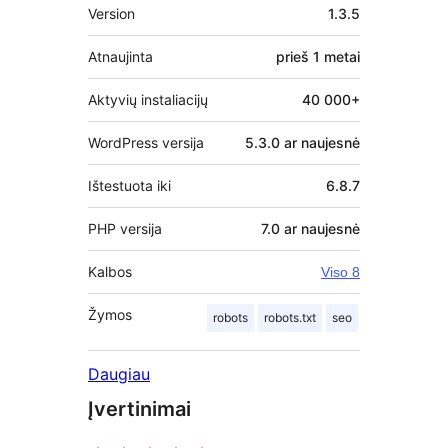
Metainformacija
Version
1.3.5
Atnaujinta
prieš
1 metai
Aktyvių instaliacijų
40 000+
WordPress versija
5.3.0 ar naujesnė
Ištestuota iki
6.8.7
PHP versija
7.0 ar naujesnė
Kalbos
Viso 8
Žymos
robots
robots.txt
seo
Daugiau
Įvertinimai