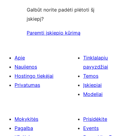
Galbūt norite padėti plėtoti šį
įskiepį?
Paremti įskiepio kūrimą
Apie
Tinklalapių
Naujienos
pavyzdžiai
Hostingo tiekėjai
Temos
Privatumas
Įskiepiai
Modeliai
Mokykitės
Prisidėkite
Pagalba
Events