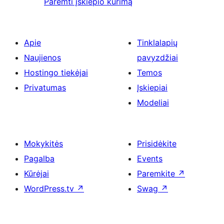
Paremti įskiepio kūrimą
Apie
Tinklalapių
Naujienos
pavyzdžiai
Hostingo tiekėjai
Temos
Privatumas
Įskiepiai
Modeliai
Mokykitės
Prisidėkite
Pagalba
Events
Kūrėjai
Paremkite
↗
WordPress.tv
↗
Swag
↗