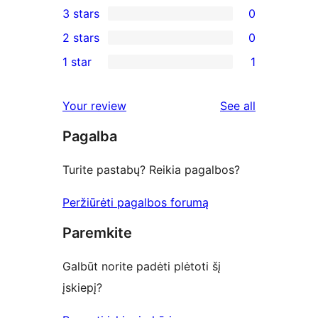
3 stars
0
star
4-
0
2 stars
0
reviews
star
3-
0
1 star
1
reviews
star
2-
1
reviews
star
1-
reviews
Your review
See all
reviews
star
Pagalba
review
Turite pastabų? Reikia pagalbos?
Peržiūrėti pagalbos forumą
Paremkite
Galbūt norite padėti plėtoti šį
įskiepį?