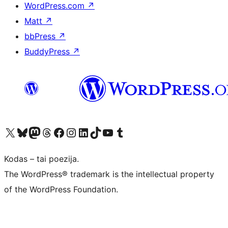
WordPress.com
↗
Matt
↗
bbPress
↗
BuddyPress
↗
Visit our X (formerly Twitter) account
Apsilankykite mūsų Bluesky paskyroje
Visit our Mastodon account
Apsilankykite mūsų Threads paskyroje
Visit our Facebook page
Visit our Instagram account
Visit our LinkedIn account
Apsilankykite mūsų TikTok paskyroje
Visit our YouTube channel
Apsilankykite mūsų Tumblr paskyroje
Kodas – tai poezija.
The WordPress® trademark is the intellectual property
of the WordPress Foundation.