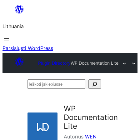
Eiti
prie
Lithuania
turinio
Parsisiųsti WordPress
Plugin Directory
WP Documentation Lite
Ieškoti
įskiepiuose
WP
Documentation
Lite
Autorius
WEN