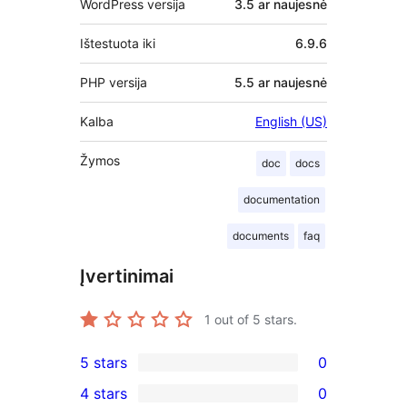
WordPress versija
3.5 ar naujesnė
Ištestuota iki
6.9.6
PHP versija
5.5 ar naujesnė
Kalba
English (US)
Žymos
doc
docs
documentation
documents
faq
Įvertinimai
1
out of 5 stars.
5 stars
0
0
4 stars
0
5-
0