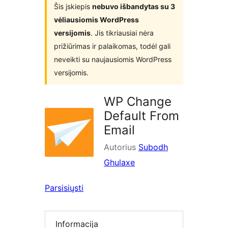
Šis įskiepis
nebuvo išbandytas su 3
vėliausiomis WordPress
versijomis
. Jis tikriausiai nėra
prižiūrimas ir palaikomas, todėl gali
neveikti su naujausiomis WordPress
versijomis.
WP Change
Default From
Email
Autorius
Subodh
Ghulaxe
Parsisiųsti
Informacija