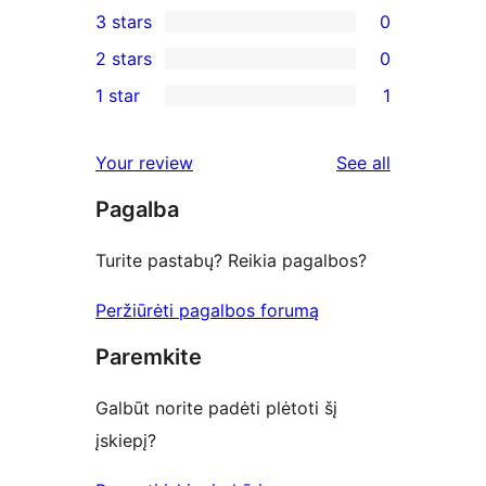
3 stars
0
star
4-
0
2 stars
0
reviews
star
3-
0
1 star
1
reviews
star
2-
1
reviews
star
1-
reviews
Your review
See all
reviews
star
Pagalba
review
Turite pastabų? Reikia pagalbos?
Peržiūrėti pagalbos forumą
Paremkite
Galbūt norite padėti plėtoti šį
įskiepį?