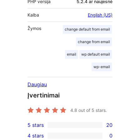
PHP versija
5.2.4 ar naujesnė
Kalba
English (US)
Žymos
change default from email
change from email
email
wp default email
wp-email
Daugiau
Įvertinimai
4.8
out of 5 stars.
5 stars
20
20
4 stars
0
5-
0