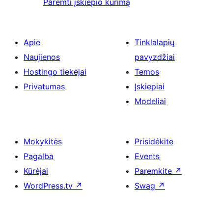
Paremti įskiepio kūrimą
Apie
Tinklalapių
Naujienos
pavyzdžiai
Hostingo tiekėjai
Temos
Privatumas
Įskiepiai
Modeliai
Mokykitės
Prisidėkite
Pagalba
Events
Kūrėjai
Paremkite
↗
WordPress.tv
↗
Swag
↗