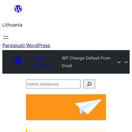
Eiti
prie
Lithuania
turinio
Parsisiųsti WordPress
Plugin
WP Change Default From
Directory
Email
Ieškoti
įskiepiuose