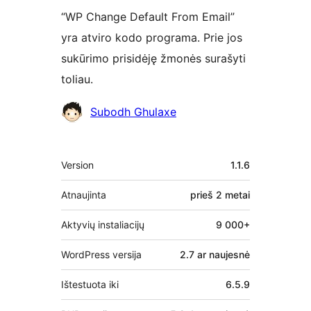
“WP Change Default From Email”
yra atviro kodo programa. Prie jos
sukūrimo prisidėję žmonės surašyti
toliau.
Autoriai
Subodh Ghulaxe
Metainformacija
Version
1.1.6
Atnaujinta
prieš
2 metai
Aktyvių instaliacijų
9 000+
WordPress versija
2.7 ar naujesnė
Ištestuota iki
6.5.9