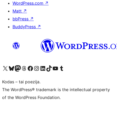
WordPress.com
↗
Matt
↗
bbPress
↗
BuddyPress
↗
Visit our X (formerly Twitter) account
Apsilankykite mūsų Bluesky paskyroje
Visit our Mastodon account
Apsilankykite mūsų Threads paskyroje
Visit our Facebook page
Visit our Instagram account
Visit our LinkedIn account
Apsilankykite mūsų TikTok paskyroje
Visit our YouTube channel
Apsilankykite mūsų Tumblr paskyroje
Kodas – tai poezija.
The WordPress® trademark is the intellectual property
of the WordPress Foundation.