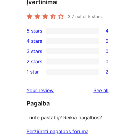
Įvertinimai
3.7
out of 5 stars.
5 stars
4
4
4 stars
0
5-
0
3 stars
0
star
4-
0
2 stars
0
reviews
star
3-
0
1 star
2
reviews
star
2-
2
reviews
star
1-
reviews
Your review
See all
reviews
star
Pagalba
reviews
Turite pastabų? Reikia pagalbos?
Peržiūrėti pagalbos forumą