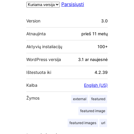
Parsisiųsti
Metainformacija
Version
3.0
Atnaujinta
prieš
11 metų
Aktyvių instaliacijų
100+
WordPress versija
3.1 ar naujesnė
Ištestuota iki
4.2.39
Kalba
English (US)
Žymos
external
featured
featured image
featured images
url