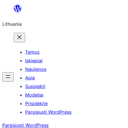
Eiti
prie
Lithuania
turinio
Temos
Įskiepiai
Naujienos
Apie
Susisiekti
Modeliai
Prisidėkite
Parsisiųsti WordPress
Parsisiųsti WordPress