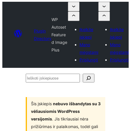
WP
Autoset
Įkelkite
Įkelkite
Plugin
Feature
įskiepį
įskiepį
Directory
d Image
Mano
Mano
Plus
mėgstami
mėgstami
Prisijungti
Prisijungti
Ieškoti
įskiepiuose
Šis įskiepis
nebuvo išbandytas su 3
vėliausiomis WordPress
versijomis
. Jis tikriausiai nėra
prižiūrimas ir palaikomas, todėl gali