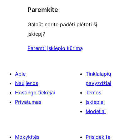
Paremkite
Galbūt norite padėti plėtoti šį
įskiepį?
Paremti įskiepio kūrimą
Apie
Tinklalapių
Naujienos
pavyzdžiai
Hostingo tiekėjai
Temos
Privatumas
Įskiepiai
Modeliai
Mokykitės
Prisidėkite