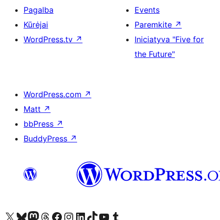
Pagalba
Events
Kūrėjai
Paremkite
↗
WordPress.tv
↗
Iniciatyva "Five for
the Future"
WordPress.com
↗
Matt
↗
bbPress
↗
BuddyPress
↗
Visit our X (formerly Twitter) account
Apsilankykite mūsų Bluesky paskyroje
Visit our Mastodon account
Apsilankykite mūsų Threads paskyroje
Visit our Facebook page
Visit our Instagram account
Visit our LinkedIn account
Apsilankykite mūsų TikTok paskyroje
Visit our YouTube channel
Apsilankykite mūsų Tumblr paskyroje