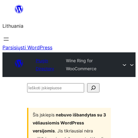
Eiti
prie
Lithuania
turinio
Parsisiųsti WordPress
Plugin
Wine Ring for
Directory
WooCommerce
Ieškoti
įskiepiuose
Šis įskiepis
nebuvo išbandytas su 3
vėliausiomis WordPress
versijomis
. Jis tikriausiai nėra