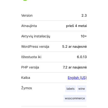
Metainformacija
Version
2.3
Atnaujinta
prieš
4 metai
Aktyvių instaliacijų
10+
WordPress versija
5.2 ar naujesnė
Ištestuota iki
6.0.13
PHP versija
7.2 ar naujesnė
Kalba
English (US)
Žymos
labels
wine
woocommerce