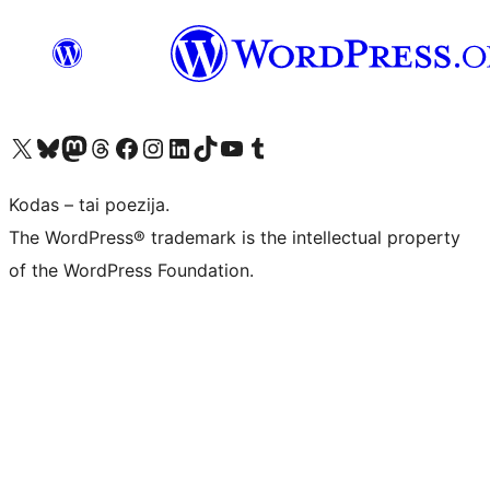
Visit our X (formerly Twitter) account
Apsilankykite mūsų Bluesky paskyroje
Visit our Mastodon account
Apsilankykite mūsų Threads paskyroje
Visit our Facebook page
Visit our Instagram account
Visit our LinkedIn account
Apsilankykite mūsų TikTok paskyroje
Visit our YouTube channel
Apsilankykite mūsų Tumblr paskyroje
Kodas – tai poezija.
The WordPress® trademark is the intellectual property
of the WordPress Foundation.