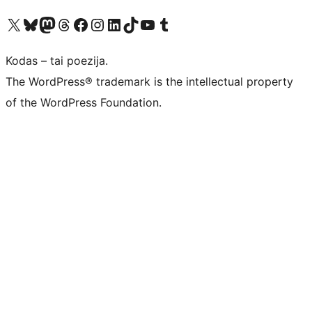
Visit our X (formerly Twitter) account
Apsilankykite mūsų Bluesky paskyroje
Visit our Mastodon account
Apsilankykite mūsų Threads paskyroje
Visit our Facebook page
Visit our Instagram account
Visit our LinkedIn account
Apsilankykite mūsų TikTok paskyroje
Visit our YouTube channel
Apsilankykite mūsų Tumblr paskyroje
Kodas – tai poezija.
The WordPress® trademark is the intellectual property
of the WordPress Foundation.