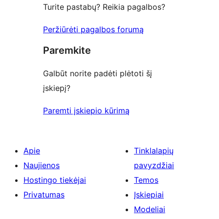
Turite pastabų? Reikia pagalbos?
Peržiūrėti pagalbos forumą
Paremkite
Galbūt norite padėti plėtoti šį
įskiepį?
Paremti įskiepio kūrimą
Apie
Tinklalapių
Naujienos
pavyzdžiai
Hostingo tiekėjai
Temos
Privatumas
Įskiepiai
Modeliai