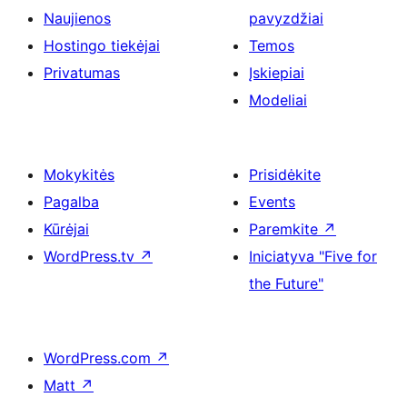
Naujienos
pavyzdžiai
Hostingo tiekėjai
Temos
Privatumas
Įskiepiai
Modeliai
Mokykitės
Prisidėkite
Pagalba
Events
Kūrėjai
Paremkite
↗
WordPress.tv
↗
Iniciatyva "Five for
the Future"
WordPress.com
↗
Matt
↗