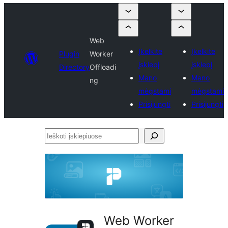
Web
Įkelkite
Įkelkite
Plugin
Worker
įskiepį
įskiepį
Directory
Offloadi
Mano
Mano
ng
mėgstami
mėgstami
Prisijungti
Prisijungti
Ieškoti
įskiepiuose
Web Worker