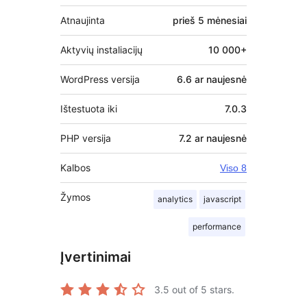
Atnaujinta
prieš
5 mėnesiai
Aktyvių instaliacijų
10 000+
WordPress versija
6.6 ar naujesnė
Ištestuota iki
7.0.3
PHP versija
7.2 ar naujesnė
Kalbos
Viso 8
Žymos
analytics
javascript
performance
Įvertinimai
3.5
out of 5 stars.