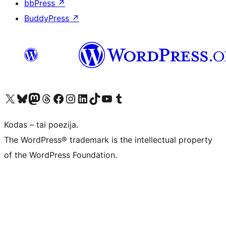
bbPress
↗
BuddyPress
↗
Visit our X (formerly Twitter) account
Apsilankykite mūsų Bluesky paskyroje
Visit our Mastodon account
Apsilankykite mūsų Threads paskyroje
Visit our Facebook page
Visit our Instagram account
Visit our LinkedIn account
Apsilankykite mūsų TikTok paskyroje
Visit our YouTube channel
Apsilankykite mūsų Tumblr paskyroje
Kodas – tai poezija.
The WordPress® trademark is the intellectual property
of the WordPress Foundation.