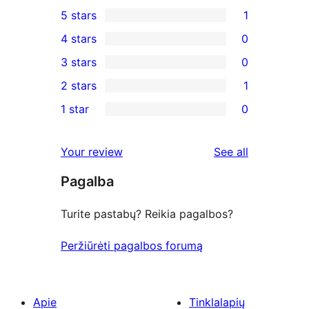
5 stars
1
1
4 stars
0
5-
0
3 stars
0
star
4-
0
2 stars
1
review
star
3-
1
1 star
0
reviews
star
2-
0
reviews
star
1-
reviews
Your review
See all
review
star
Pagalba
reviews
Turite pastabų? Reikia pagalbos?
Peržiūrėti pagalbos forumą
Apie
Tinklalapių