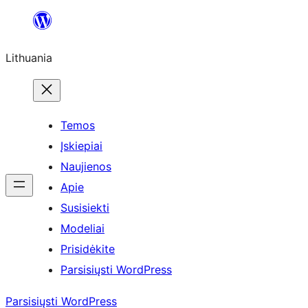
Eiti
prie
Lithuania
turinio
Temos
Įskiepiai
Naujienos
Apie
Susisiekti
Modeliai
Prisidėkite
Parsisiųsti WordPress
Parsisiųsti WordPress