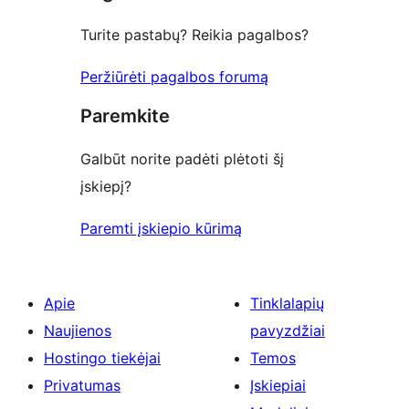
Turite pastabų? Reikia pagalbos?
Peržiūrėti pagalbos forumą
Paremkite
Galbūt norite padėti plėtoti šį
įskiepį?
Paremti įskiepio kūrimą
Apie
Tinklalapių
Naujienos
pavyzdžiai
Hostingo tiekėjai
Temos
Privatumas
Įskiepiai