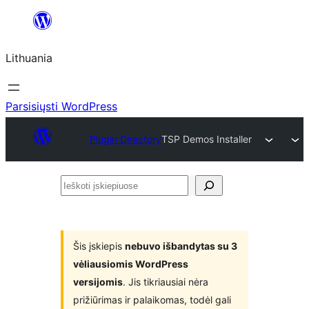
Eiti
prie
Lithuania
turinio
Parsisiųsti WordPress
Plugin Directory
TSP Demos Installer
Ieškoti
įskiepiuose
Šis įskiepis
nebuvo išbandytas su 3
vėliausiomis WordPress
versijomis
. Jis tikriausiai nėra
prižiūrimas ir palaikomas, todėl gali