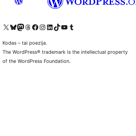
Visit our X (formerly Twitter) account
Apsilankykite mūsų Bluesky paskyroje
Visit our Mastodon account
Apsilankykite mūsų Threads paskyroje
Visit our Facebook page
Visit our Instagram account
Visit our LinkedIn account
Apsilankykite mūsų TikTok paskyroje
Visit our YouTube channel
Apsilankykite mūsų Tumblr paskyroje
Kodas – tai poezija.
The WordPress® trademark is the intellectual property
of the WordPress Foundation.