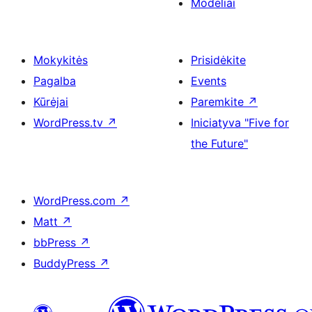
Modeliai
Mokykitės
Prisidėkite
Pagalba
Events
Kūrėjai
Paremkite
↗
WordPress.tv
↗
Iniciatyva "Five for
the Future"
WordPress.com
↗
Matt
↗
bbPress
↗
BuddyPress
↗