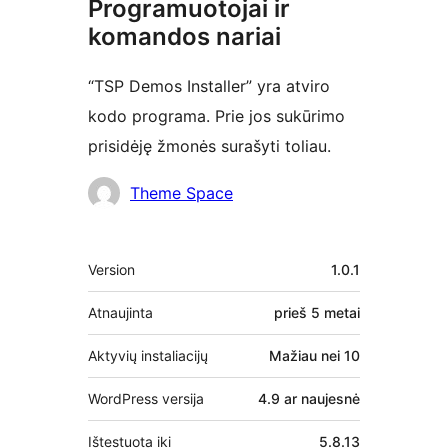
Programuotojai ir
komandos nariai
“TSP Demos Installer” yra atviro
kodo programa. Prie jos sukūrimo
prisidėję žmonės surašyti toliau.
Autoriai
Theme Space
Metainformacija
Version
1.0.1
Atnaujinta
prieš
5 metai
Aktyvių instaliacijų
Mažiau nei 10
WordPress versija
4.9 ar naujesnė
Ištestuota iki
5.8.13