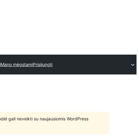
į
Mano mėgstami
Prisijungti
 todėl gali neveikti su naujausiomis WordPress