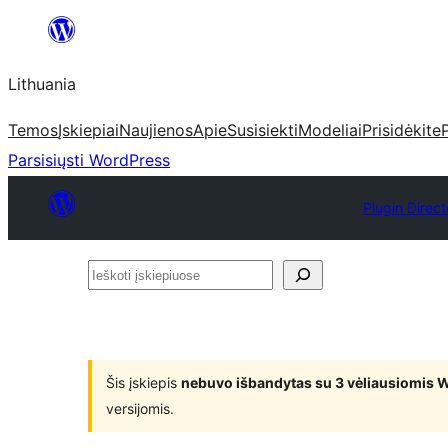
Eiti
prie
Lithuania
turinio
Temos
Įskiepiai
Naujienos
Apie
Susisiekti
Modeliai
Prisidėkite
Parsisiųsti WordPress
Plugin Direct
Ieškoti
įskiepiuose
Šis įskiepis
nebuvo išbandytas su 3 vėliausiomis 
versijomis.