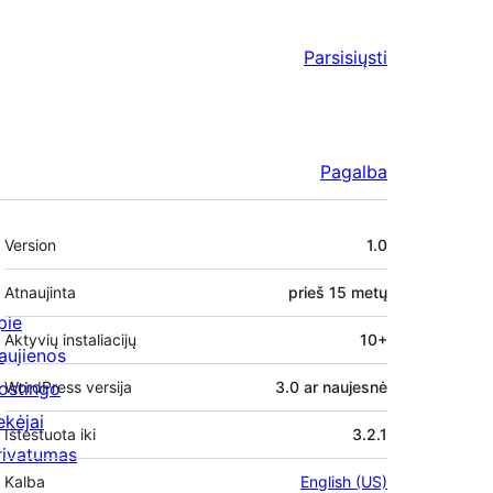
Parsisiųsti
Pagalba
Metainformacija
Version
1.0
Atnaujinta
prieš
15 metų
pie
Aktyvių instaliacijų
10+
aujienos
ostingo
WordPress versija
3.0 ar naujesnė
ekėjai
Ištestuota iki
3.2.1
rivatumas
Kalba
English (US)