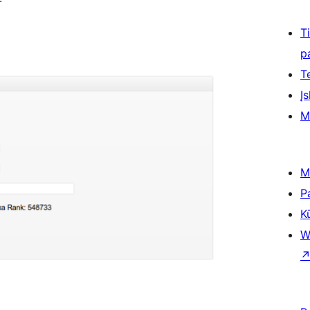
T
p
T
Įs
M
M
P
K
W