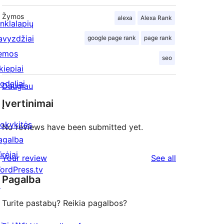
Žymos
alexa
Alexa Rank
inklalapių
avyzdžiai
google page rank
page rank
emos
seo
kiepiai
odeliai
Daugiau
Įvertinimai
okykitės
No reviews have been submitted yet.
agalba
ūrėjai
reviews
Your review
See all
ordPress.tv
Pagalba
↗
Turite pastabų? Reikia pagalbos?