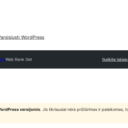
Parsisiųsti WordPress
ory
Web Rank Get
Įkelkite įskiep
WordPress versijomis
. Jis tikriausiai nėra prižiūrimas ir palaikomas,