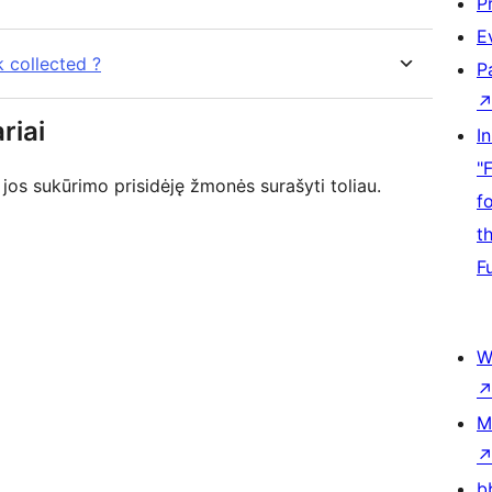
P
E
 collected ?
P
riai
I
"
jos sukūrimo prisidėję žmonės surašyti toliau.
f
t
F
W
M
b