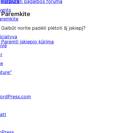
risidėkite
Peržiūrėti pagalbos forumą
vents
Paremkite
aremkite
↗
Galbūt norite padėti plėtoti šį įskiepį?
niciatyva
Paremti įskiepio kūrimą
Five
or
he
uture"
ordPress.com
↗
att
↗
bPress