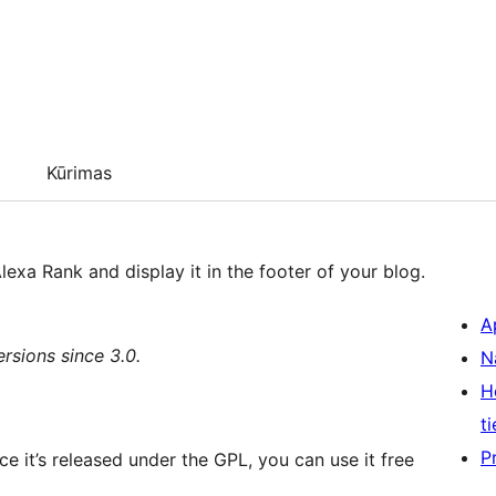
Kūrimas
lexa Rank and display it in the footer of your blog.
A
rsions since 3.0.
N
H
ti
P
ce it’s released under the GPL, you can use it free
.