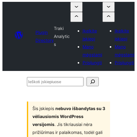
Traki
Įkelkite
Įkelkite
Plugin
Analytic
įskiepį
įskiepį
Directory
s
Mano
Mano
mėgstami
mėgstami
Prisijungti
Prisijungti
Ieškoti
įskiepiuose
Šis įskiepis
nebuvo išbandytas su 3
vėliausiomis WordPress
versijomis
. Jis tikriausiai nėra
prižiūrimas ir palaikomas, todėl gali