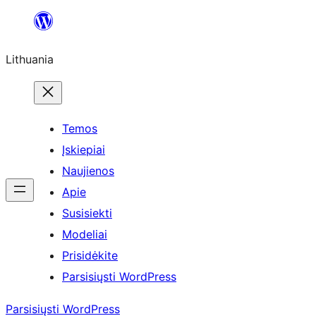
Eiti
prie
Lithuania
turinio
Temos
Įskiepiai
Naujienos
Apie
Susisiekti
Modeliai
Prisidėkite
Parsisiųsti WordPress
Parsisiųsti WordPress