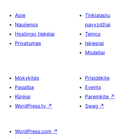
Apie
Tinklalapių
Naujienos
pavyzdžiai
Hostingo tiekėjai
Temos
Privatumas
Įskiepiai
Modeliai
Mokykitės
Prisidėkite
Pagalba
Events
Kūrėjai
Paremkite
↗
WordPress.tv
↗
Swag
↗
WordPress.com
↗