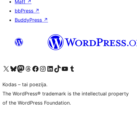
Matt
↗
bbPress
↗
BuddyPress
↗
Visit our X (formerly Twitter) account
Apsilankykite mūsų Bluesky paskyroje
Visit our Mastodon account
Apsilankykite mūsų Threads paskyroje
Visit our Facebook page
Visit our Instagram account
Visit our LinkedIn account
Apsilankykite mūsų TikTok paskyroje
Visit our YouTube channel
Apsilankykite mūsų Tumblr paskyroje
Kodas – tai poezija.
The WordPress® trademark is the intellectual property
of the WordPress Foundation.