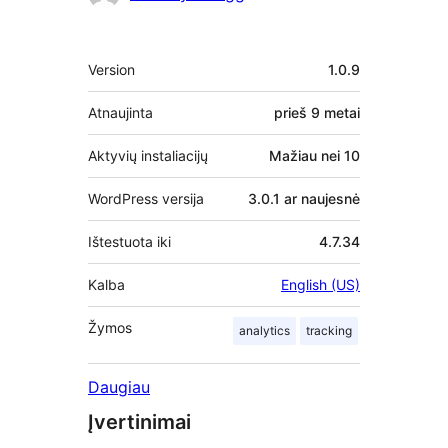
Metainformacija
Version
1.0.9
Atnaujinta
prieš
9 metai
Aktyvių instaliacijų
Mažiau nei 10
WordPress versija
3.0.1 ar naujesnė
Ištestuota iki
4.7.34
Kalba
English (US)
Žymos
analytics
tracking
Daugiau
Įvertinimai