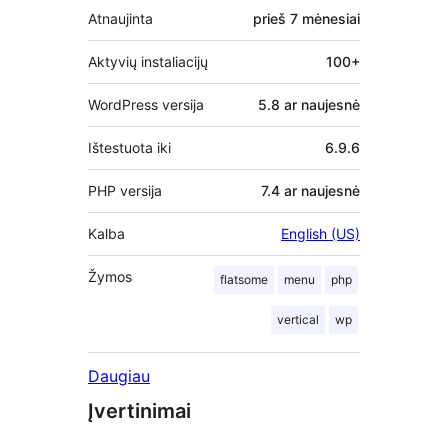
Atnaujinta
prieš
7 mėnesiai
Aktyvių instaliacijų
100+
WordPress versija
5.8 ar naujesnė
Ištestuota iki
6.9.6
PHP versija
7.4 ar naujesnė
Kalba
English (US)
Žymos
flatsome
menu
php
vertical
wp
Daugiau
Įvertinimai