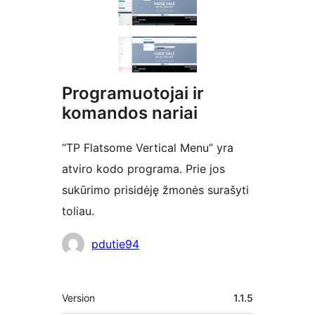
Programuotojai ir
komandos nariai
“TP Flatsome Vertical Menu” yra
atviro kodo programa. Prie jos
sukūrimo prisidėję žmonės surašyti
toliau.
Autoriai
pdutie94
Metainformacija
Version
1.1.5