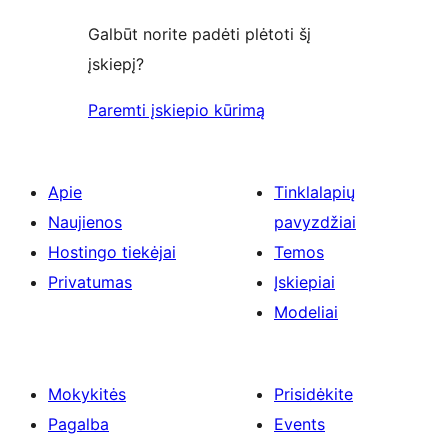
Galbūt norite padėti plėtoti šį
įskiepį?
Paremti įskiepio kūrimą
Apie
Tinklalapių
Naujienos
pavyzdžiai
Hostingo tiekėjai
Temos
Privatumas
Įskiepiai
Modeliai
Mokykitės
Prisidėkite
Pagalba
Events