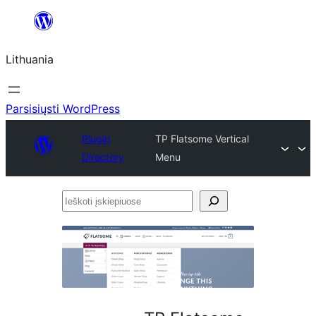
Eiti
prie
Lithuania
turinio
Parsisiųsti WordPress
Plugin
TP Flatsome Vertical
Directory
Menu
Ieškoti
įskiepiuose