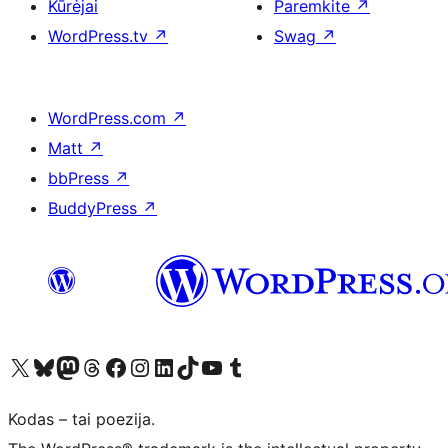
Kūrėjai
Paremkite
↗
WordPress.tv
↗
Swag
↗
WordPress.com
↗
Matt
↗
bbPress
↗
BuddyPress
↗
Visit our X (formerly Twitter) account
Apsilankykite mūsų Bluesky paskyroje
Visit our Mastodon account
Apsilankykite mūsų Threads paskyroje
Visit our Facebook page
Visit our Instagram account
Visit our LinkedIn account
Apsilankykite mūsų TikTok paskyroje
Visit our YouTube channel
Apsilankykite mūsų Tumblr paskyroje
Kodas – tai poezija.