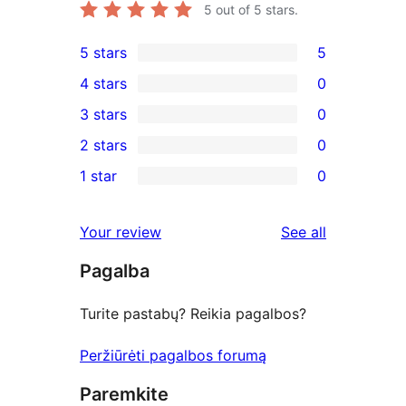
5
out of 5 stars.
5 stars
5
5
4 stars
0
5-
0
3 stars
0
star
4-
0
2 stars
0
reviews
star
3-
0
1 star
0
reviews
star
2-
0
reviews
star
1-
reviews
Your review
See all
reviews
star
Pagalba
reviews
Turite pastabų? Reikia pagalbos?
Peržiūrėti pagalbos forumą
Paremkite