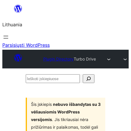
Eiti
prie
Lithuania
turinio
Parsisiųsti WordPress
Plugin Directory
Turbo Drive
Ieškoti
įskiepiuose
Šis įskiepis
nebuvo išbandytas su 3
vėliausiomis WordPress
versijomis
. Jis tikriausiai nėra
prižiūrimas ir palaikomas, todėl gali