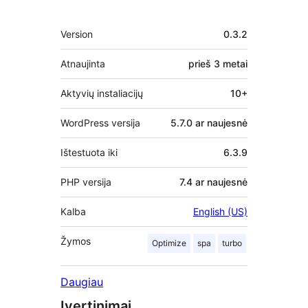
Metainformacija
Version
0.3.2
Atnaujinta
prieš
3 metai
Aktyvių instaliacijų
10+
WordPress versija
5.7.0 ar naujesnė
Ištestuota iki
6.3.9
PHP versija
7.4 ar naujesnė
Kalba
English (US)
Žymos
Optimize
spa
turbo
Daugiau
Įvertinimai