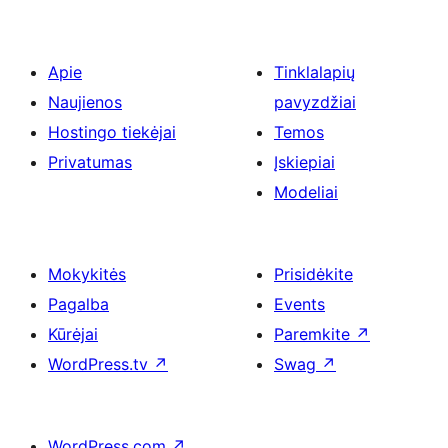
Apie
Tinklalapių
Naujienos
pavyzdžiai
Hostingo tiekėjai
Temos
Privatumas
Įskiepiai
Modeliai
Mokykitės
Prisidėkite
Pagalba
Events
Kūrėjai
Paremkite
↗
WordPress.tv
↗
Swag
↗
WordPress.com
↗