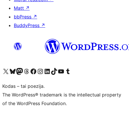
Matt
↗
bbPress
↗
BuddyPress
↗
Visit our X (formerly Twitter) account
Apsilankykite mūsų Bluesky paskyroje
Visit our Mastodon account
Apsilankykite mūsų Threads paskyroje
Visit our Facebook page
Visit our Instagram account
Visit our LinkedIn account
Apsilankykite mūsų TikTok paskyroje
Visit our YouTube channel
Apsilankykite mūsų Tumblr paskyroje
Kodas – tai poezija.
The WordPress® trademark is the intellectual property
of the WordPress Foundation.