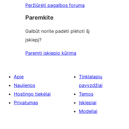
Peržiūrėti pagalbos forumą
Paremkite
Galbūt norite padėti plėtoti šį
įskiepį?
Paremti įskiepio kūrimą
Apie
Tinklalapių
Naujienos
pavyzdžiai
Hostingo tiekėjai
Temos
Privatumas
Įskiepiai
Modeliai