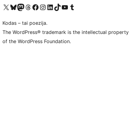
Visit our X (formerly Twitter) account
Apsilankykite mūsų Bluesky paskyroje
Visit our Mastodon account
Apsilankykite mūsų Threads paskyroje
Visit our Facebook page
Visit our Instagram account
Visit our LinkedIn account
Apsilankykite mūsų TikTok paskyroje
Visit our YouTube channel
Apsilankykite mūsų Tumblr paskyroje
Kodas – tai poezija.
The WordPress® trademark is the intellectual property
of the WordPress Foundation.