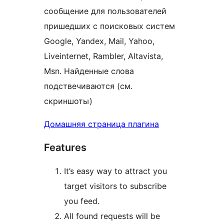
сообщение для пользователей
пришедших с поисковых систем
Google, Yandex, Mail, Yahoo,
Liveinternet, Rambler, Altavista,
Msn. Найденные слова
подствечиваются (см.
скриншоты)
Домашняя страница плагина
Features
It’s easy way to attract you
target visitors to subscribe
you feed.
All found requests will be