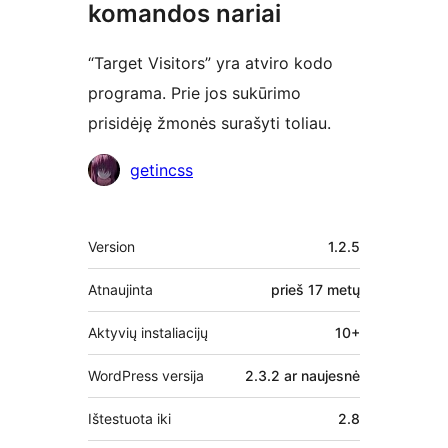
komandos nariai
“Target Visitors” yra atviro kodo
programa. Prie jos sukūrimo
prisidėję žmonės surašyti toliau.
Autoriai
getincss
Metainformacija
Version
1.2.5
Atnaujinta
prieš
17 metų
Aktyvių instaliacijų
10+
WordPress versija
2.3.2 ar naujesnė
Ištestuota iki
2.8