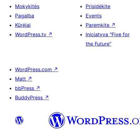
Mokykitės
Prisidėkite
Pagalba
Events
Kūrėjai
Paremkite
↗
WordPress.tv
↗
Iniciatyva "Five for
the Future"
WordPress.com
↗
Matt
↗
bbPress
↗
BuddyPress
↗