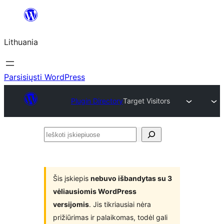
Eiti
prie
Lithuania
turinio
Parsisiųsti WordPress
Plugin Directory
Target Visitors
Ieškoti
įskiepiuose
Šis įskiepis
nebuvo išbandytas su 3
vėliausiomis WordPress
versijomis
. Jis tikriausiai nėra
prižiūrimas ir palaikomas, todėl gali