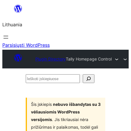
Eiti
prie
Lithuania
turinio
Parsisiųsti WordPress
Plugin Directory
Tally Homepage Control
Ieškoti
įskiepiuose
Šis įskiepis
nebuvo išbandytas su 3
vėliausiomis WordPress
versijomis
. Jis tikriausiai nėra
prižiūrimas ir palaikomas, todėl gali