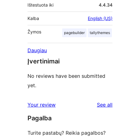
Ištestuota iki
4.4.34
Kalba
English (US)
Žymos
pagebuilder
tallythemes
Daugiau
Įvertinimai
No reviews have been submitted
yet.
reviews
Your review
See all
Pagalba
Turite pastabų? Reikia pagalbos?