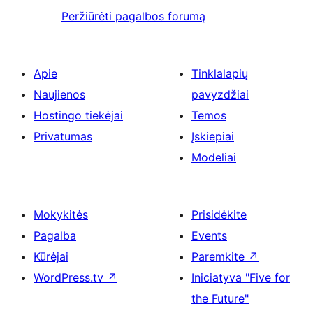
Peržiūrėti pagalbos forumą
Apie
Tinklalapių
Naujienos
pavyzdžiai
Hostingo tiekėjai
Temos
Privatumas
Įskiepiai
Modeliai
Mokykitės
Prisidėkite
Pagalba
Events
Kūrėjai
Paremkite
↗
WordPress.tv
↗
Iniciatyva "Five for
the Future"