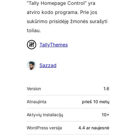
“Tally Homepage Control” yra
atviro kodo programa. Prie jos
sukūrimo prisidėję žmonės surašyti
toliau.
Autoriai
TallyThemes
Sazzad
Metainformacija
Version
1.6
Atnaujinta
prieš
10 metų
Aktyvių instaliacijų
10+
WordPress versija
4.4 ar naujesnė