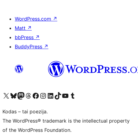
WordPress.com
↗
Matt
↗
bbPress
↗
BuddyPress
↗
Visit our X (formerly Twitter) account
Apsilankykite mūsų Bluesky paskyroje
Visit our Mastodon account
Apsilankykite mūsų Threads paskyroje
Visit our Facebook page
Visit our Instagram account
Visit our LinkedIn account
Apsilankykite mūsų TikTok paskyroje
Visit our YouTube channel
Apsilankykite mūsų Tumblr paskyroje
Kodas – tai poezija.
The WordPress® trademark is the intellectual property
of the WordPress Foundation.