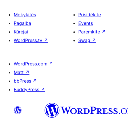
Mokykitės
Prisidėkite
Pagalba
Events
Kūrėjai
Paremkite
↗
WordPress.tv
↗
Swag
↗
WordPress.com
↗
Matt
↗
bbPress
↗
BuddyPress
↗