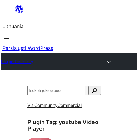
Eiti
prie
Lithuania
turinio
Parsisiųsti WordPress
Plugin Directory
Paieška
Visi
Community
Commercial
Plugin Tag:
youtube Video
Player