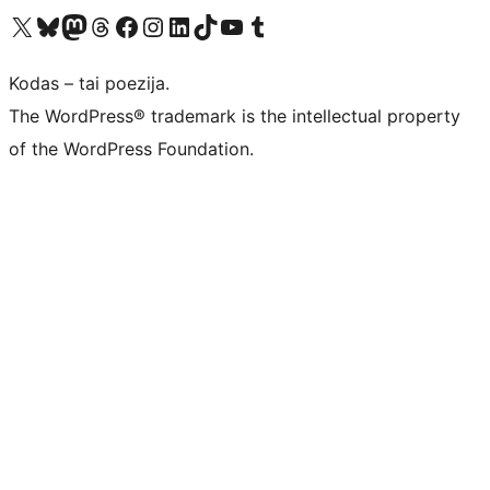
Visit our X (formerly Twitter) account
Apsilankykite mūsų Bluesky paskyroje
Visit our Mastodon account
Apsilankykite mūsų Threads paskyroje
Visit our Facebook page
Visit our Instagram account
Visit our LinkedIn account
Apsilankykite mūsų TikTok paskyroje
Visit our YouTube channel
Apsilankykite mūsų Tumblr paskyroje
Kodas – tai poezija.
The WordPress® trademark is the intellectual property
of the WordPress Foundation.