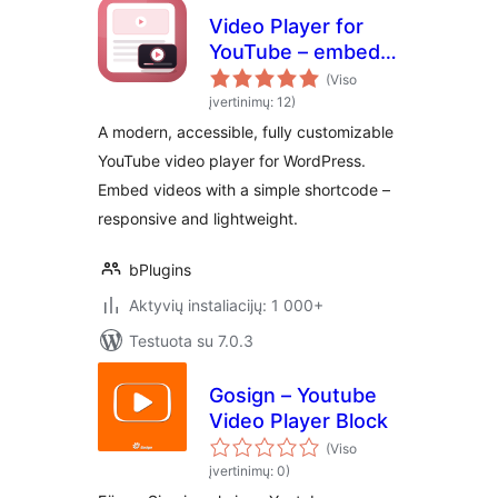
Video Player for
YouTube – embed
videos your visitors
(Viso
will love to watch
įvertinimų: 12)
A modern, accessible, fully customizable
YouTube video player for WordPress.
Embed videos with a simple shortcode –
responsive and lightweight.
bPlugins
Aktyvių instaliacijų: 1 000+
Testuota su 7.0.3
Gosign – Youtube
Video Player Block
(Viso
įvertinimų: 0)