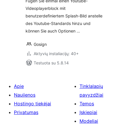
Fügen Sie einmal einen Youtube-
Videoplayerblock mit
benutzerdefiniertem Splash-Bild anstelle
des Youtube-Standards hinzu und
können Sie auch Optionen …
Gosign
Aktyvių instaliacijų: 40+
Testuota su 5.8.14
Apie
Tinklalapių
Naujienos
pavyzdžiai
Hostingo tiekėjai
Temos
Privatumas
Įskiepiai
Modeliai