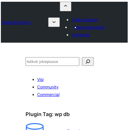
Įkelkite įskiepį
Plugin Directory
Mano mėgstami
Prisijungti
Paieška
Visi
Community
Commercial
Plugin Tag:
wp db