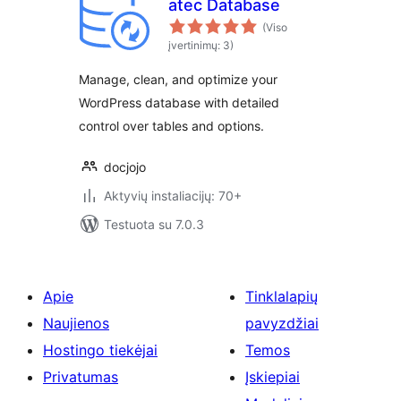
atec Database
(Viso
įvertinimų: 3)
Manage, clean, and optimize your
WordPress database with detailed
control over tables and options.
docjojo
Aktyvių instaliacijų: 70+
Testuota su 7.0.3
Apie
Tinklalapių
Naujienos
pavyzdžiai
Hostingo tiekėjai
Temos
Privatumas
Įskiepiai