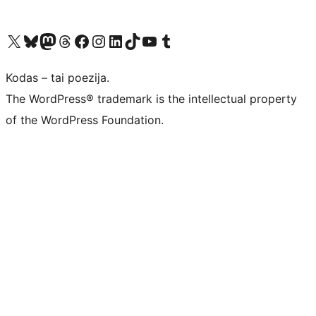
Visit our X (formerly Twitter) account
Apsilankykite mūsų Bluesky paskyroje
Visit our Mastodon account
Apsilankykite mūsų Threads paskyroje
Visit our Facebook page
Visit our Instagram account
Visit our LinkedIn account
Apsilankykite mūsų TikTok paskyroje
Visit our YouTube channel
Apsilankykite mūsų Tumblr paskyroje
Kodas – tai poezija.
The WordPress® trademark is the intellectual property
of the WordPress Foundation.