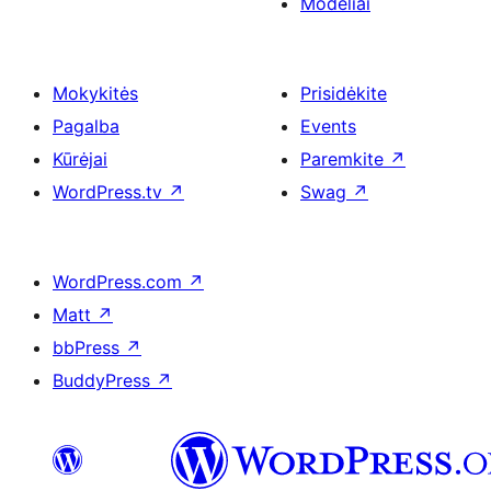
Modeliai
Mokykitės
Prisidėkite
Pagalba
Events
Kūrėjai
Paremkite
↗
WordPress.tv
↗
Swag
↗
WordPress.com
↗
Matt
↗
bbPress
↗
BuddyPress
↗