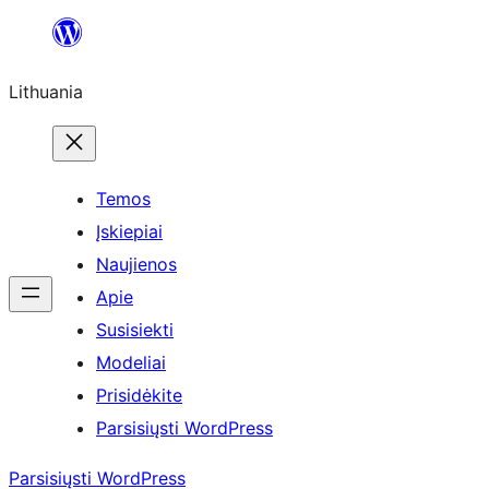
Eiti
prie
Lithuania
turinio
Temos
Įskiepiai
Naujienos
Apie
Susisiekti
Modeliai
Prisidėkite
Parsisiųsti WordPress
Parsisiųsti WordPress