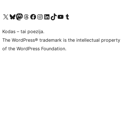
Visit our X (formerly Twitter) account
Apsilankykite mūsų Bluesky paskyroje
Visit our Mastodon account
Apsilankykite mūsų Threads paskyroje
Visit our Facebook page
Visit our Instagram account
Visit our LinkedIn account
Apsilankykite mūsų TikTok paskyroje
Visit our YouTube channel
Apsilankykite mūsų Tumblr paskyroje
Kodas – tai poezija.
The WordPress® trademark is the intellectual property
of the WordPress Foundation.