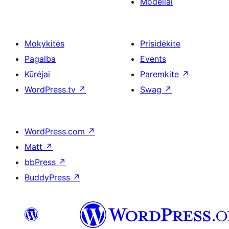
Modeliai
Mokykitės
Prisidėkite
Pagalba
Events
Kūrėjai
Paremkite
↗
WordPress.tv
↗
Swag
↗
WordPress.com
↗
Matt
↗
bbPress
↗
BuddyPress
↗