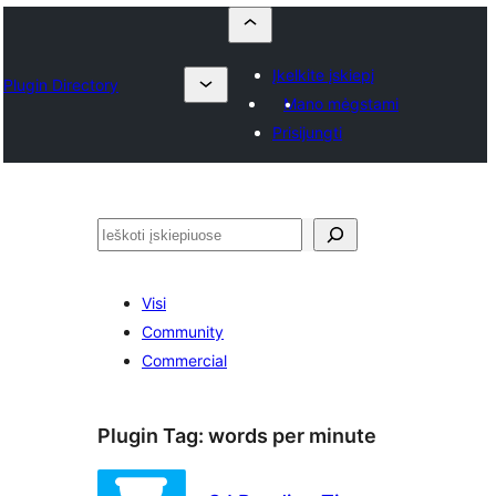
Įkelkite įskiepį
Plugin Directory
Mano mėgstami
Prisijungti
Paieška
Visi
Community
Commercial
Plugin Tag:
words per minute