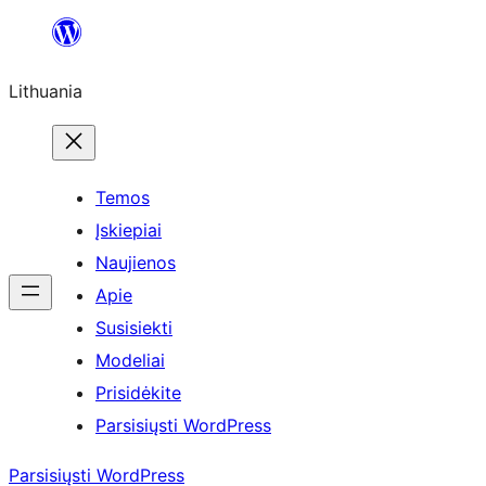
Eiti
prie
Lithuania
turinio
Temos
Įskiepiai
Naujienos
Apie
Susisiekti
Modeliai
Prisidėkite
Parsisiųsti WordPress
Parsisiųsti WordPress