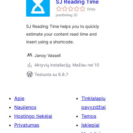
SJ Reading Time
(Viso
įvertinimų: 0)
SJ Reading Time helps you to quickly
estimate your content read time and
insert using a shortcode.
Janoy Vassell
Aktyvių instaliacijų: Mažiau nei 10
Testuota su 6.8.7
Apie
Tinklalapių
Naujienos
pavyzdžiai
Hostingo tiekėjai
Temos
Privatumas
Įskiepiai