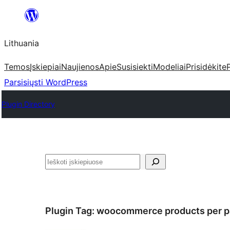
Eiti
prie
Lithuania
turinio
Temos
Įskiepiai
Naujienos
Apie
Susisiekti
Modeliai
Prisidėkite
Parsisiųsti WordPress
Plugin Directory
Paieška
Plugin Tag:
woocommerce products per 