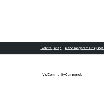
Įkelkite įskiepį
Mano mėgstami
Prisijungti
Visi
Community
Commercial