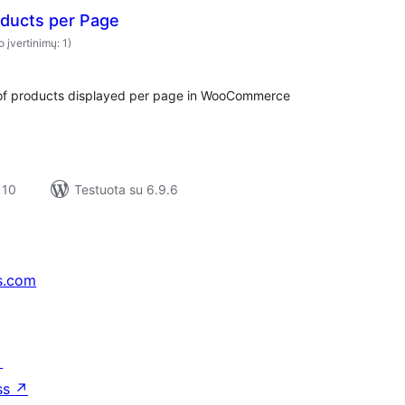
ducts per Page
o įvertinimų: 1)
 of products displayed per page in WooCommerce
 10
Testuota su 6.9.6
s.com
↗
ss
↗