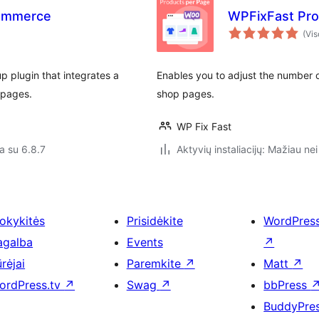
Commerce
WPFixFast Pro
(Vis
 plugin that integrates a
Enables you to adjust the number
 pages.
shop pages.
WP Fix Fast
a su 6.8.7
Aktyvių instaliacijų: Mažiau nei
okykitės
Prisidėkite
WordPres
agalba
Events
↗
rėjai
Paremkite
↗
Matt
↗
ordPress.tv
↗
Swag
↗
bbPress
BuddyPre