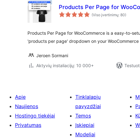
Products Per Page for Woo
(Viso įvertinimų: 80)
Products Per Page for WooCommerce is a easy-to-setup
'products per page' dropdown on your WooCommerce
Jeroen Sormani
Aktyvių instaliacijų: 10 000+
Testuot
Apie
Tinklalapių
M
Naujienos
pavyzdžiai
P
Hostingo tiekėjai
Temos
Kū
Privatumas
Įskiepiai
W
Modeliai