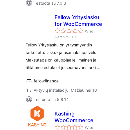
Testuota su 7.0.3
Fellow Yrityslasku
for WooCommerce
(Viso
įvertinimų: 0)
Fellow Yrityslasku on yritysmyyntiin
tarkoitettu lasku- ja osamaksupalvelu.
Maksutapa on kauppiaalle ilmainen ja
tilitämme ostokset jo seuraavana arki …
fellowfinance
Aktyvių instaliacijų: Mažiau nei 10
Testuota su 5.8.14
Kashing
WooCommerce
(Viso