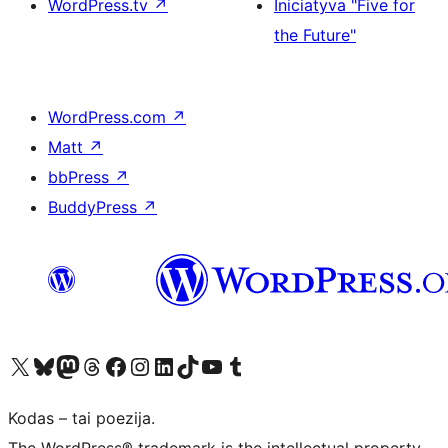
WordPress.tv
↗
Iniciatyva "Five for
the Future"
WordPress.com
↗
Matt
↗
bbPress
↗
BuddyPress
↗
Visit our X (formerly Twitter) account
Apsilankykite mūsų Bluesky paskyroje
Visit our Mastodon account
Apsilankykite mūsų Threads paskyroje
Visit our Facebook page
Visit our Instagram account
Visit our LinkedIn account
Apsilankykite mūsų TikTok paskyroje
Visit our YouTube channel
Apsilankykite mūsų Tumblr paskyroje
Kodas – tai poezija.