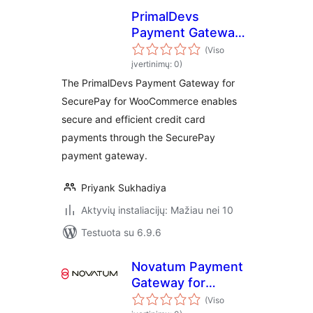
PrimalDevs
Payment Gateway
for SecurePay for
(Viso
WooCommerce
įvertinimų: 0)
The PrimalDevs Payment Gateway for
SecurePay for WooCommerce enables
secure and efficient credit card
payments through the SecurePay
payment gateway.
Priyank Sukhadiya
Aktyvių instaliacijų: Mažiau nei 10
Testuota su 6.9.6
Novatum Payment
Gateway for
WooCommerce
(Viso