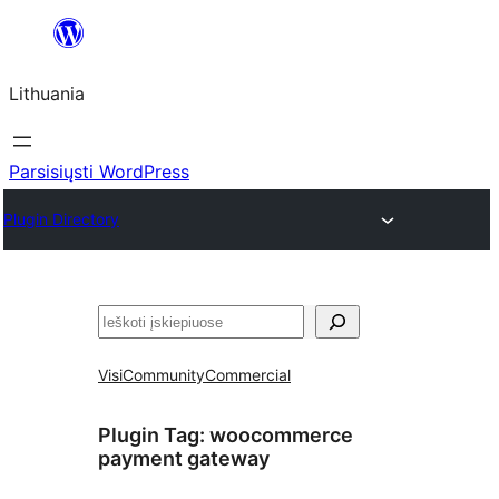
Eiti
prie
Lithuania
turinio
Parsisiųsti WordPress
Plugin Directory
Paieška
Visi
Community
Commercial
Plugin Tag:
woocommerce
payment gateway