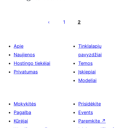
Įrašų
puslapiavimas
1
2
Apie
Tinklalapių
Naujienos
pavyzdžiai
Hostingo tiekėjai
Temos
Privatumas
Įskiepiai
Modeliai
Mokykitės
Prisidėkite
Pagalba
Events
Kūrėjai
Paremkite
↗