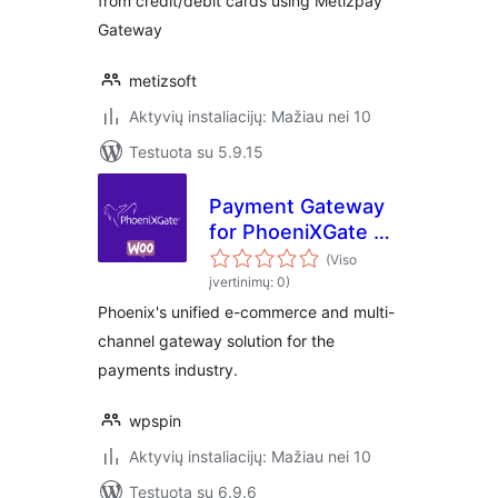
from credit/debit cards using Metizpay
Gateway
metizsoft
Aktyvių instaliacijų: Mažiau nei 10
Testuota su 5.9.15
Payment Gateway
for PhoeniXGate on
WooCommerce
(Viso
įvertinimų: 0)
Phoenix's unified e-commerce and multi-
channel gateway solution for the
payments industry.
wpspin
Aktyvių instaliacijų: Mažiau nei 10
Testuota su 6.9.6