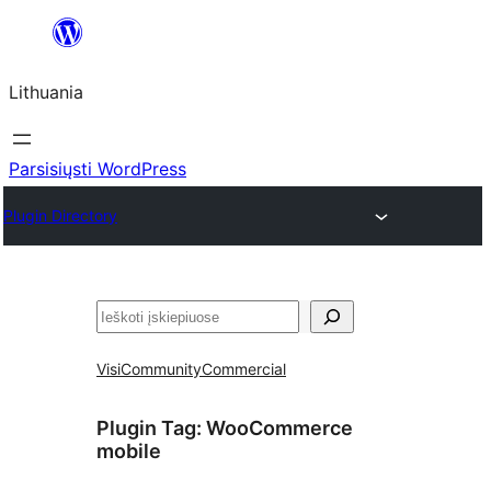
Eiti
prie
Lithuania
turinio
Parsisiųsti WordPress
Plugin Directory
Paieška
Visi
Community
Commercial
Plugin Tag:
WooCommerce
mobile