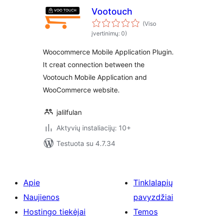
Vootouch
(Viso
įvertinimų: 0)
Woocommerce Mobile Application Plugin.
It creat connection between the
Vootouch Mobile Application and
WooCommerce website.
jalilfulan
Aktyvių instaliacijų: 10+
Testuota su 4.7.34
Apie
Tinklalapių
Naujienos
pavyzdžiai
Hostingo tiekėjai
Temos