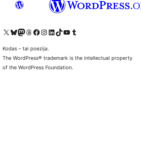
Visit our X (formerly Twitter) account
Apsilankykite mūsų Bluesky paskyroje
Visit our Mastodon account
Apsilankykite mūsų Threads paskyroje
Visit our Facebook page
Visit our Instagram account
Visit our LinkedIn account
Apsilankykite mūsų TikTok paskyroje
Visit our YouTube channel
Apsilankykite mūsų Tumblr paskyroje
Kodas – tai poezija.
The WordPress® trademark is the intellectual property
of the WordPress Foundation.