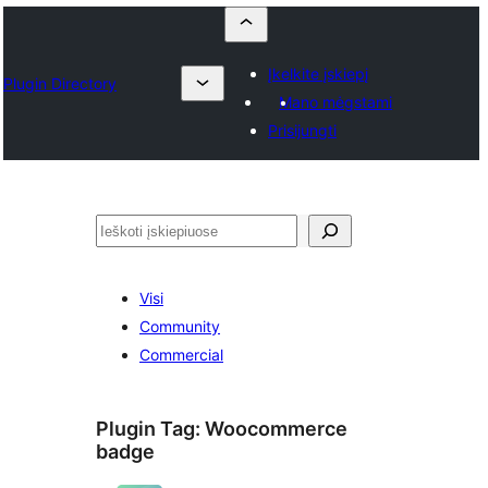
Įkelkite įskiepį
Plugin Directory
Mano mėgstami
Prisijungti
Paieška
Visi
Community
Commercial
Plugin Tag:
Woocommerce
badge