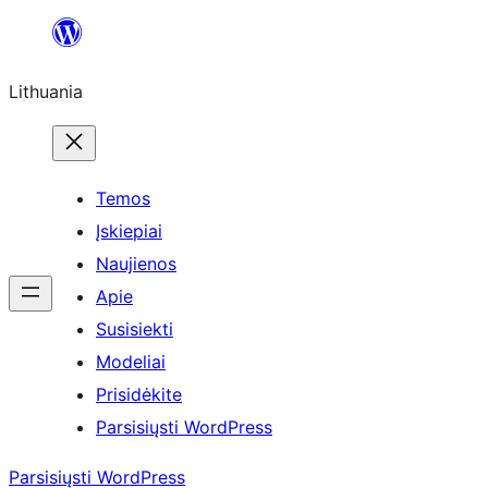
Eiti
prie
Lithuania
turinio
Temos
Įskiepiai
Naujienos
Apie
Susisiekti
Modeliai
Prisidėkite
Parsisiųsti WordPress
Parsisiųsti WordPress