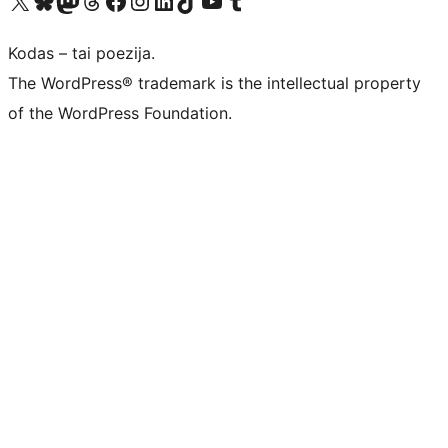
Visit our X (formerly Twitter) account
Apsilankykite mūsų Bluesky paskyroje
Visit our Mastodon account
Apsilankykite mūsų Threads paskyroje
Visit our Facebook page
Visit our Instagram account
Visit our LinkedIn account
Apsilankykite mūsų TikTok paskyroje
Visit our YouTube channel
Apsilankykite mūsų Tumblr paskyroje
Kodas – tai poezija.
The WordPress® trademark is the intellectual property
of the WordPress Foundation.