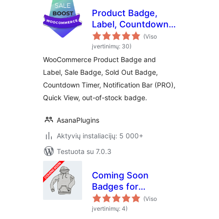
Product Badge,
Label, Countdown
Timer for
(Viso
WooCommerce –
įvertinimų: 30)
Sale Booster
WooCommerce Product Badge and
Label, Sale Badge, Sold Out Badge,
Countdown Timer, Notification Bar (PRO),
Quick View, out-of-stock badge.
AsanaPlugins
Aktyvių instaliacijų: 5 000+
Testuota su 7.0.3
Coming Soon
Badges for
WooCommerce
(Viso
įvertinimų: 4)