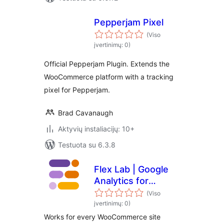
Pepperjam Pixel
(Viso
įvertinimų: 0)
Official Pepperjam Plugin. Extends the
WooCommerce platform with a tracking
pixel for Pepperjam.
Brad Cavanaugh
Aktyvių instaliacijų: 10+
Testuota su 6.3.8
Flex Lab | Google
Analytics for
WooCommerce
(Viso
(GA4)
įvertinimų: 0)
Works for every WooCommerce site