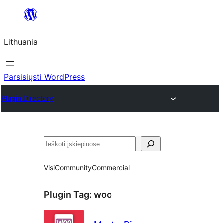
Eiti
prie
Lithuania
turinio
Parsisiųsti WordPress
Plugin Directory
Paieška
Visi
Community
Commercial
Plugin Tag:
woo