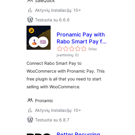
SaleQuick
Aktyvių instaliacijų: 10+
Testuota su 6.6.6
Pronamic Pay with
Rabo Smart Pay for
WooCommerce
(Viso
įvertinimų: 0)
Connect Rabo Smart Pay to
WooCommerce with Pronamic Pay. This
free plugin is all that you need to start
selling with WooCommerce.
Pronamic
Aktyvių instaliacijų: 10+
Testuota su 6.8.7
Better Recurring