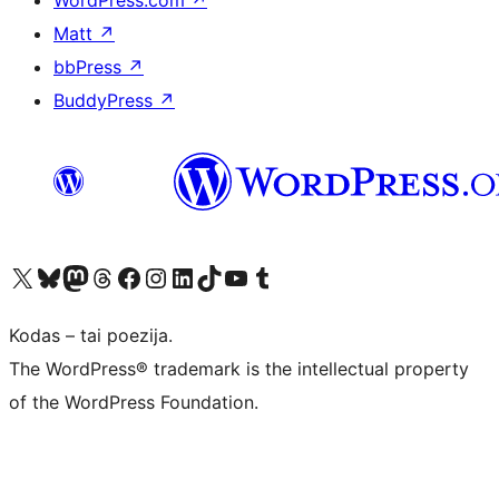
WordPress.com
↗
Matt
↗
bbPress
↗
BuddyPress
↗
Visit our X (formerly Twitter) account
Apsilankykite mūsų Bluesky paskyroje
Visit our Mastodon account
Apsilankykite mūsų Threads paskyroje
Visit our Facebook page
Visit our Instagram account
Visit our LinkedIn account
Apsilankykite mūsų TikTok paskyroje
Visit our YouTube channel
Apsilankykite mūsų Tumblr paskyroje
Kodas – tai poezija.
The WordPress® trademark is the intellectual property
of the WordPress Foundation.