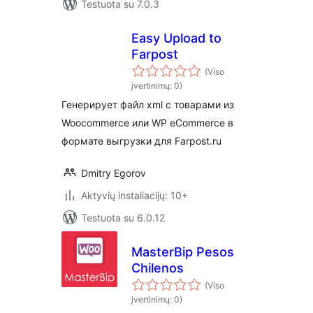
Testuota su 7.0.3
Easy Upload to
Farpost
(Viso
įvertinimų: 0)
Генерирует файл xml с товарами из
Woocommerce или WP eCommerce в
формате выгрузки для Farpost.ru
Dmitry Egorov
Aktyvių instaliacijų: 10+
Testuota su 6.0.12
MasterBip Pesos
Chilenos
(Viso
įvertinimų: 0)