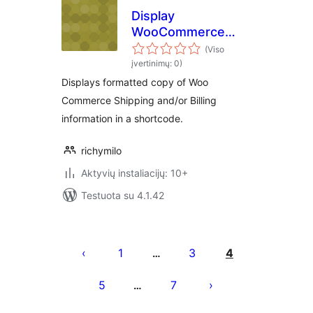
Display
WooCommerce
User Info
(Viso
įvertinimų: 0)
Displays formatted copy of Woo
Commerce Shipping and/or Billing
information in a shortcode.
richymilo
Aktyvių instaliacijų: 10+
Testuota su 4.1.42
Įrašų
puslapiavimas
1
3
4
…
5
7
…