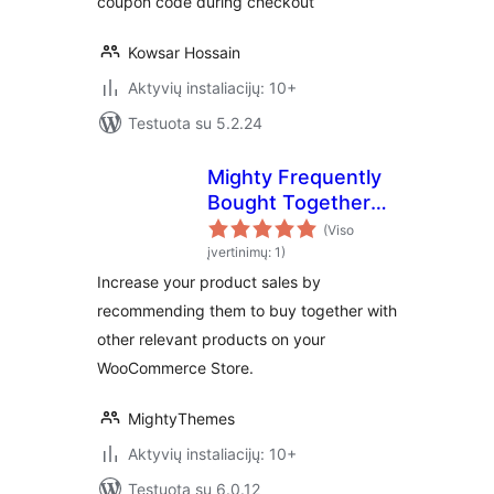
coupon code during checkout
Kowsar Hossain
Aktyvių instaliacijų: 10+
Testuota su 5.2.24
Mighty Frequently
Bought Together
for WooCommerce
(Viso
įvertinimų: 1)
Increase your product sales by
recommending them to buy together with
other relevant products on your
WooCommerce Store.
MightyThemes
Aktyvių instaliacijų: 10+
Testuota su 6.0.12