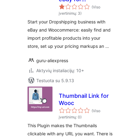
WooCommerce
(Viso
(Lite)
įvertinimų: 3)
Start your Dropshipping business with
eBay and Woocommerce: easily find and
import profitable products into your
store, set up your pricing markups an …
guru-aliexpress
Aktyvių instaliacijų: 10+
Testuota su 5.9.13
Thumbnail Link for
Wooc
(Viso
įvertinimų: 0)
This Plugin makes the Thumbnails
clickable with any URL you want. There is