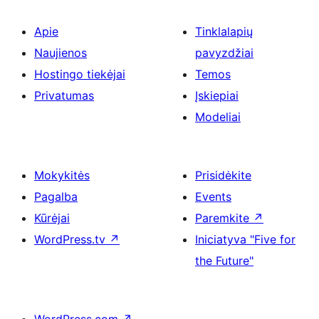
Apie
Tinklalapių
Naujienos
pavyzdžiai
Hostingo tiekėjai
Temos
Privatumas
Įskiepiai
Modeliai
Mokykitės
Prisidėkite
Pagalba
Events
Kūrėjai
Paremkite
↗
WordPress.tv
↗
Iniciatyva "Five for
the Future"