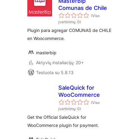
MasterBip
Comunas de Chile
(Viso
įvertinimų: 0)
Plugin para agregar COMUNAS de CHILE
en Woocommerce.
masterbip
Aktyvių instaliacijų: 20+
Testuota su 5.8.13
SaleQuick for
WooCommerce
(Viso
įvertinimų: 0)
Get the Official SaleQuick for
WooCommerce plugin for payment.