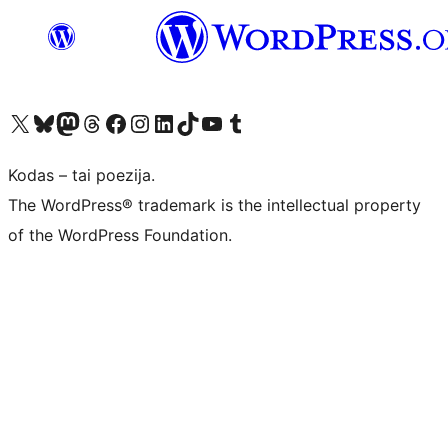
Visit our X (formerly Twitter) account
Apsilankykite mūsų Bluesky paskyroje
Visit our Mastodon account
Apsilankykite mūsų Threads paskyroje
Visit our Facebook page
Visit our Instagram account
Visit our LinkedIn account
Apsilankykite mūsų TikTok paskyroje
Visit our YouTube channel
Apsilankykite mūsų Tumblr paskyroje
Kodas – tai poezija.
The WordPress® trademark is the intellectual property
of the WordPress Foundation.