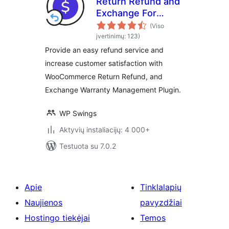
Return Refund and
Exchange For
WooCommerce
(Viso
įvertinimų: 123)
Provide an easy refund service and
increase customer satisfaction with
WooCommerce Return Refund, and
Exchange Warranty Management Plugin.
WP Swings
Aktyvių instaliacijų: 4 000+
Testuota su 7.0.2
Apie
Tinklalapių
Naujienos
pavyzdžiai
Hostingo tiekėjai
Temos