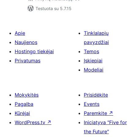
Testuota su 5.7.15
Apie
Tinklalapių
Naujienos
pavyzdžiai
Hostingo tiekėjai
Temos
Privatumas
Įskiepiai
Modeliai
Mokykitės
Prisidėkite
Pagalba
Events
Kūrėjai
Paremkite
↗
WordPress.tv
↗
Iniciatyva "Five for
the Future"