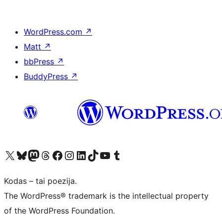
WordPress.com
↗
Matt
↗
bbPress
↗
BuddyPress
↗
Visit our X (formerly Twitter) account
Apsilankykite mūsų Bluesky paskyroje
Visit our Mastodon account
Apsilankykite mūsų Threads paskyroje
Visit our Facebook page
Visit our Instagram account
Visit our LinkedIn account
Apsilankykite mūsų TikTok paskyroje
Visit our YouTube channel
Apsilankykite mūsų Tumblr paskyroje
Kodas – tai poezija.
The WordPress® trademark is the intellectual property
of the WordPress Foundation.