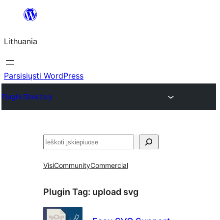
Eiti
prie
Lithuania
turinio
Parsisiųsti WordPress
Plugin Directory
Paieška
Visi
Community
Commercial
Plugin Tag:
upload svg