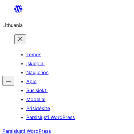
Eiti
prie
Lithuania
turinio
Temos
Įskiepiai
Naujienos
Apie
Susisiekti
Modeliai
Prisidėkite
Parsisiųsti WordPress
Parsisiųsti WordPress