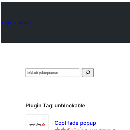
Plugin Directory
Paieška
Plugin Tag:
unblockable
Cool fade popup