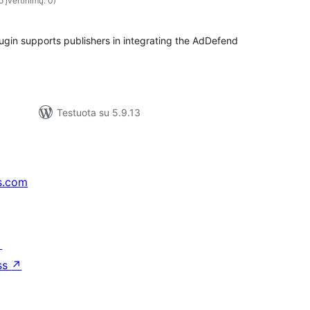
o įvertinimų: 0)
ugin supports publishers in integrating the AdDefend
Testuota su 5.9.13
s.com
↗
ss
↗