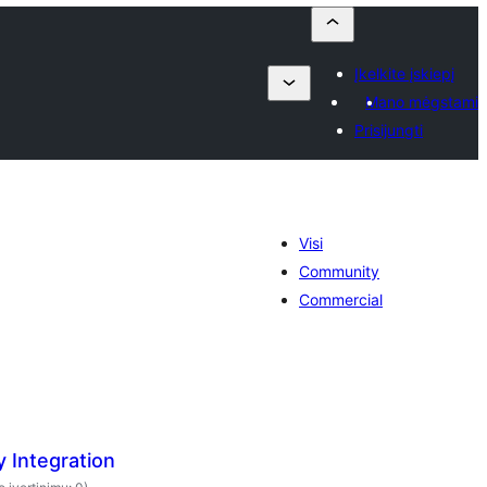
Įkelkite įskiepį
Mano mėgstami
Prisijungti
Visi
Community
Commercial
 Integration