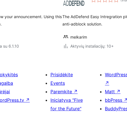
(Vis
how your announcement. Using this
The AdDefend Easy Intregration pl
.
anti-adblock solution.
melkarim
a su 6.1.10
Aktyvių instaliacijų: 10+
okykitės
Prisidėkite
WordPres
agalba
Events
↗
rėjai
Paremkite
↗
Matt
↗
ordPress.tv
↗
Iniciatyva "Five
bbPress
for the Future"
BuddyPre