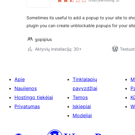
(Viso įvertinimų: 2)
Sometimes its useful to add a popup to your site to s
plugin you can create unblockable popups for your site
gopiplus
Aktyvių instaliacijų: 30+
Testuot
Apie
Tinklalapių
M
Naujienos
pavyzdžiai
P
Hostingo tiekėjai
Temos
Kū
Privatumas
Įskiepiai
W
Modeliai