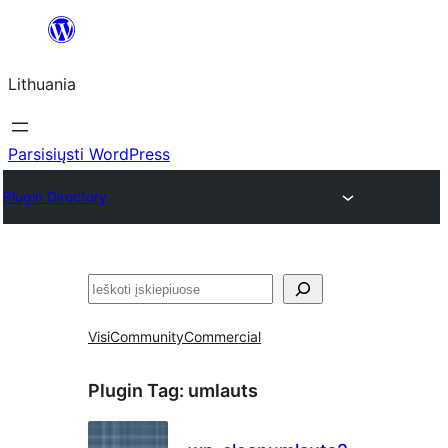
Eiti
prie
Lithuania
turinio
Parsisiųsti WordPress
Plugin Directory
Paieška
Visi
Community
Commercial
Plugin Tag:
umlauts