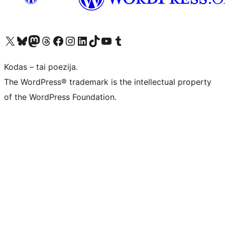
Visit our X (formerly Twitter) account
Apsilankykite mūsų Bluesky paskyroje
Visit our Mastodon account
Apsilankykite mūsų Threads paskyroje
Visit our Facebook page
Visit our Instagram account
Visit our LinkedIn account
Apsilankykite mūsų TikTok paskyroje
Visit our YouTube channel
Apsilankykite mūsų Tumblr paskyroje
Kodas – tai poezija.
The WordPress® trademark is the intellectual property
of the WordPress Foundation.