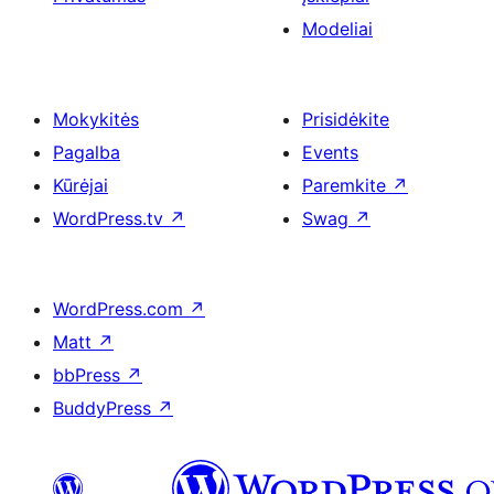
Modeliai
Mokykitės
Prisidėkite
Pagalba
Events
Kūrėjai
Paremkite
↗
WordPress.tv
↗
Swag
↗
WordPress.com
↗
Matt
↗
bbPress
↗
BuddyPress
↗