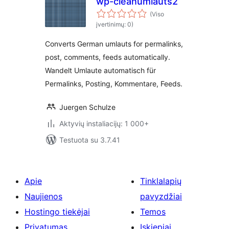
wp-cleanumlauts2
(Viso
įvertinimų: 0)
Converts German umlauts for permalinks,
post, comments, feeds automatically.
Wandelt Umlaute automatisch für
Permalinks, Posting, Kommentare, Feeds.
Juergen Schulze
Aktyvių instaliacijų: 1 000+
Testuota su 3.7.41
Apie
Tinklalapių
Naujienos
pavyzdžiai
Hostingo tiekėjai
Temos
Privatumas
Įskiepiai