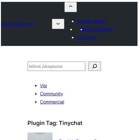
Įkelkite įskiepį
Plugin Directory
Mano mėgstami
Prisijungti
Paieška
Visi
Community
Commercial
Plugin Tag:
Tinychat