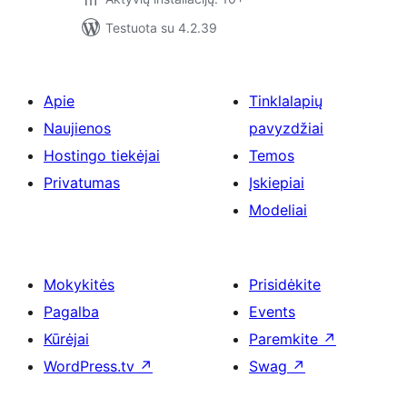
Testuota su 4.2.39
Apie
Tinklalapių
Naujienos
pavyzdžiai
Hostingo tiekėjai
Temos
Privatumas
Įskiepiai
Modeliai
Mokykitės
Prisidėkite
Pagalba
Events
Kūrėjai
Paremkite
↗
WordPress.tv
↗
Swag
↗