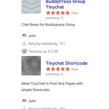
BuddyPress Group
Tinychat
(Viso
įvertinimų: 7)
Chat Room for Buddypress Group
John
Aktyvių instaliacijų: 10+
Testuota su 4.2.39
Tinychat Shortcode
(Viso
įvertinimų: 1)
Allow TinyChat In Post And Pages with
simple Shortcode.
John
Aktyvių instaliacijų: 10+