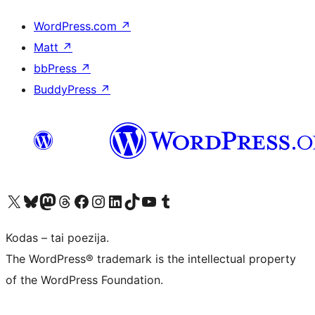
WordPress.com
↗
Matt
↗
bbPress
↗
BuddyPress
↗
Visit our X (formerly Twitter) account
Apsilankykite mūsų Bluesky paskyroje
Visit our Mastodon account
Apsilankykite mūsų Threads paskyroje
Visit our Facebook page
Visit our Instagram account
Visit our LinkedIn account
Apsilankykite mūsų TikTok paskyroje
Visit our YouTube channel
Apsilankykite mūsų Tumblr paskyroje
Kodas – tai poezija.
The WordPress® trademark is the intellectual property
of the WordPress Foundation.