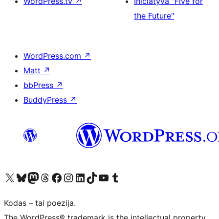
WordPress.tv
↗
Iniciatyva "Five for
the Future"
WordPress.com
↗
Matt
↗
bbPress
↗
BuddyPress
↗
Visit our X (formerly Twitter) account
Apsilankykite mūsų Bluesky paskyroje
Visit our Mastodon account
Apsilankykite mūsų Threads paskyroje
Visit our Facebook page
Visit our Instagram account
Visit our LinkedIn account
Apsilankykite mūsų TikTok paskyroje
Visit our YouTube channel
Apsilankykite mūsų Tumblr paskyroje
Kodas – tai poezija.
The WordPress® trademark is the intellectual property