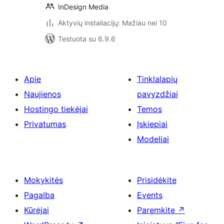
InDesign Media
Aktyvių instaliacijų: Mažiau nei 10
Testuota su 6.9.6
Apie
Tinklalapių
Naujienos
pavyzdžiai
Hostingo tiekėjai
Temos
Privatumas
Įskiepiai
Modeliai
Mokykitės
Prisidėkite
Pagalba
Events
Kūrėjai
Paremkite
↗