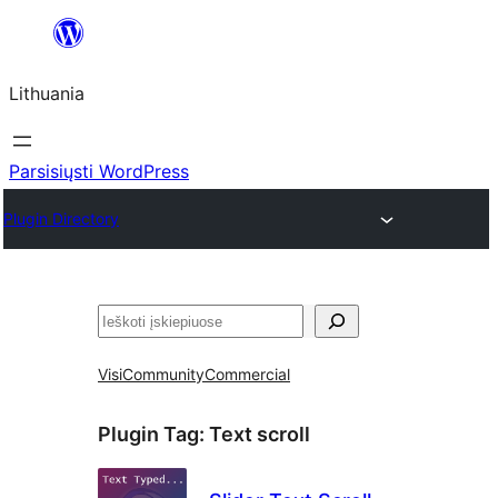
Eiti
prie
Lithuania
turinio
Parsisiųsti WordPress
Plugin Directory
Paieška
Visi
Community
Commercial
Plugin Tag:
Text scroll