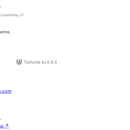
r
o įvertinimų: 0)
terms
Testuota su 6.6.5
s.com
↗
ss
↗