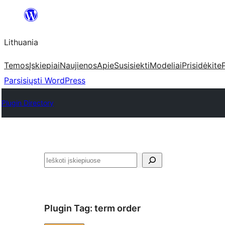
Eiti
prie
Lithuania
turinio
Temos
Įskiepiai
Naujienos
Apie
Susisiekti
Modeliai
Prisidėkite
Parsisiųsti WordPress
Plugin Directory
Paieška
Plugin Tag:
term order