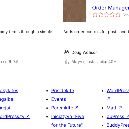
Order Manage
(Vis
nomy terms through a simple
Adds order controls for posts and 
Doug Wollison
a su 6.9.5
Aktyvių instaliacijų: 40+
okykitės
Prisidėkite
WordPres
agalba
Events
↗
rėjai
Paremkite
↗
Matt
↗
ordPress.tv
↗
Iniciatyva "Five
bbPress
for the Future"
BuddyPre