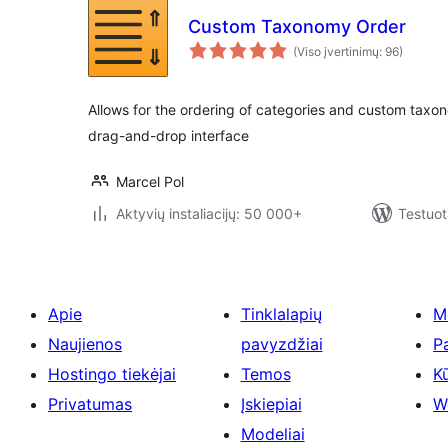
Custom Taxonomy Order
(Viso įvertinimų: 96)
Allows for the ordering of categories and custom taxo
drag-and-drop interface
Marcel Pol
Aktyvių instaliacijų: 50 000+
Testuot
Apie
Tinklalapių
M
Naujienos
pavyzdžiai
P
Hostingo tiekėjai
Temos
Kū
Privatumas
Įskiepiai
W
Modeliai