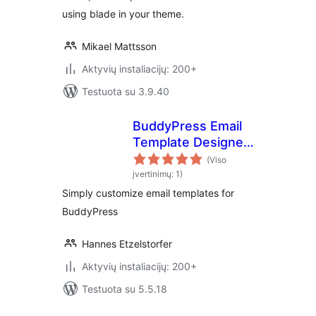
using blade in your theme.
Mikael Mattsson
Aktyvių instaliacijų: 200+
Testuota su 3.9.40
BuddyPress Email
Template Designer
– WP HTML Mail
(Viso
įvertinimų: 1)
Simply customize email templates for
BuddyPress
Hannes Etzelstorfer
Aktyvių instaliacijų: 200+
Testuota su 5.5.18