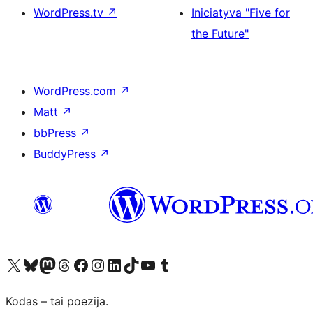
WordPress.tv
↗
Iniciatyva "Five for
the Future"
WordPress.com
↗
Matt
↗
bbPress
↗
BuddyPress
↗
Visit our X (formerly Twitter) account
Apsilankykite mūsų Bluesky paskyroje
Visit our Mastodon account
Apsilankykite mūsų Threads paskyroje
Visit our Facebook page
Visit our Instagram account
Visit our LinkedIn account
Apsilankykite mūsų TikTok paskyroje
Visit our YouTube channel
Apsilankykite mūsų Tumblr paskyroje
Kodas – tai poezija.