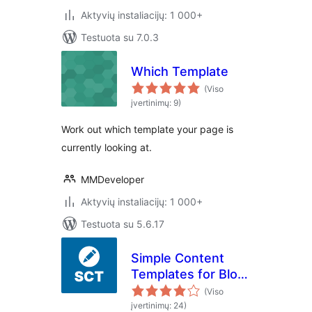
Aktyvių instaliacijų: 1 000+
Testuota su 7.0.3
Which Template
(Viso
įvertinimų: 9)
Work out which template your page is
currently looking at.
MMDeveloper
Aktyvių instaliacijų: 1 000+
Testuota su 5.6.17
Simple Content
Templates for Blog
Posts & Pages
(Viso
įvertinimų: 24)