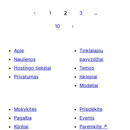
Įrašų
puslapiavimas
1
2
3
…
10
Apie
Tinklalapių
Naujienos
pavyzdžiai
Hostingo tiekėjai
Temos
Privatumas
Įskiepiai
Modeliai
Mokykitės
Prisidėkite
Pagalba
Events
Kūrėjai
Paremkite
↗