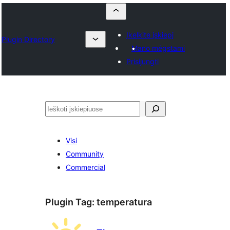
Įkelkite įskiepį
Plugin Directory
Mano mėgstami
Prisijungti
Paieška
Visi
Community
Commercial
Plugin Tag:
temperatura