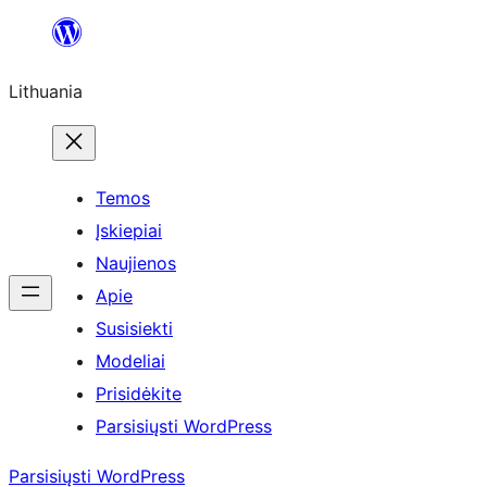
Eiti
prie
Lithuania
turinio
Temos
Įskiepiai
Naujienos
Apie
Susisiekti
Modeliai
Prisidėkite
Parsisiųsti WordPress
Parsisiųsti WordPress