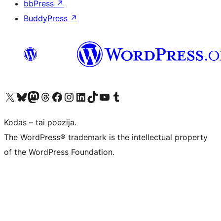
bbPress
↗
BuddyPress
↗
Visit our X (formerly Twitter) account
Apsilankykite mūsų Bluesky paskyroje
Visit our Mastodon account
Apsilankykite mūsų Threads paskyroje
Visit our Facebook page
Visit our Instagram account
Visit our LinkedIn account
Apsilankykite mūsų TikTok paskyroje
Visit our YouTube channel
Apsilankykite mūsų Tumblr paskyroje
Kodas – tai poezija.
The WordPress® trademark is the intellectual property
of the WordPress Foundation.