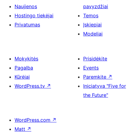
Naujienos
pavyzdžiai
Hostingo tiekėjai
Temos
Privatumas
Įskiepiai
Modeliai
Mokykitės
Prisidėkite
Pagalba
Events
Kūrėjai
Paremkite
↗
WordPress.tv
↗
Iniciatyva "Five for
the Future"
WordPress.com
↗
Matt
↗